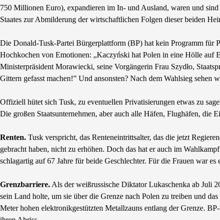
750 Millionen Euro), expandieren im In- und Ausland, waren und sind
Staates zur Abmilderung der wirtschaftlichen Folgen dieser beiden H
Die Donald-Tusk-Partei Bürgerplattform (BP) hat kein Programm für Pole
Hochkochen von Emotionen: „Kaczyński hat Polen in eine Hölle auf E
Ministerpräsident Morawiecki, seine Vorgängerin Frau Szydło, Staatsprä
Gittern gefasst machen!” Und ansonsten? Nach dem Wahlsieg sehen w
Offiziell hütet sich Tusk, zu eventuellen Privatisierungen etwas zu 
Die großen Staatsunternehmen, aber auch alle Häfen, Flughäfen, die E
Renten.
Tusk verspricht, das Renteneintrittsalter, das die jetzt Regie
gebracht haben, nicht zu erhöhen. Doch das hat er auch im Wahlkampf
schlagartig auf 67 Jahre für beide Geschlechter. Für die Frauen war es
Grenzbarriere.
Als der weißrussische Diktator Lukaschenka ab Juli 2
sein Land holte, um sie über die Grenze nach Polen zu treiben und das
Meter hohen elektronikgestützten Metallzauns entlang der Grenze. BP-P
ihren Abriss.