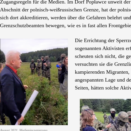
Zugangsregeln für die Medien
. Im Dorf Popławce unweit der
Abschnitt der polnisch-wei
ß
russischen Grenze, hat der polni
sich dort akkreditieren, werden über die Gefahren belehrt un
Grenzschutzbeamten bewegen, wie es in fast allen Frontgebiet
Die Errichtung der Sperr
sogenannten Aktivisten er
scheuten sich nicht, die 
versuchten sie die Grenzl
kampierenden Migranten, f
angespannten Lage und der
Seiten, hätten solche Akt
August 2021. Medieninszenierung.