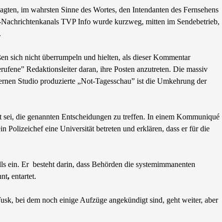
agten, im wahrsten Sinne des Wortes, den Intendanten des Fernsehens
TV-Nachrichtenkanals TVP Info wurde kurzweg, mitten im Sendebetrieb,
.
ßen sich nicht überrumpeln und hielten, als dieser Kommentar
fene” Redaktionsleiter daran, ihre Posten anzutreten. Die massiv
externen Studio produzierte „Not-Tagesschau” ist die Umkehrung der
tigt sei, die genannten Entscheidungen zu treffen. In einem Kommuniqué
n Polizeichef eine Universität betreten und erklären, dass er für die
lls ein. Er besteht darin, dass Behörden die systemimmanenten
nnt
,
entartet.
Tusk, bei dem noch einige Aufzüge angekündigt sind, geht weiter, aber