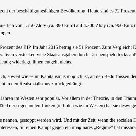
rozent der beschäftigungsfähigen Bevölkerung. Heute sind es 72 Prozent
ierlich von 1.750 Zloty (ca. 390 Euro) auf 4.300 Zloty (ca. 960 Euro) a
ingen.
 Prozent des BIP. Im Jahr 2015 betrug sie 51 Prozent. Zum Vergleich: D
ativen verstecken viele Staatsausgaben durch Taschenspielertricks au
eutig widerlegt. Ihnen entgeht nichts.
ch, soweit wie es im Kapitalismus möglich ist, an den Bedürfnissen de
icht in den Realsozialismus zurückgedrängt.
Jahren im Westen sehr populär. Vor allem in der Theorie, in den Träu
ßteil der sogenannten Linken (in Polen wie im Westen) hat sie deswege
s nennen, gestoppt werden wird. Und mit der Zeit, wenn die sozialen H
Interessen, für einen Kampf gegen ein imaginäres „Regime” hat missbra