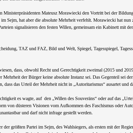
en Ministerpräsidenten Mateusz Morawiecki den Vortritt bei der Bildun
 im Sejm, hat aber die absolute Mehrheit verfehlt. Morawiecki hat nun
 Parteien signalisieren den festen Willen, gemeinsam ein Kabinett mit 
heidung, TAZ und FAZ, Bild und Welt, Spiegel, Tagesspiegel, Tagessc
gewiesen, dass, obwohl Recht und Gerechtigkeit zweimal (2015 und 201
r Mehrheit der Bürger keine absolute Instanz sei. Das Gegenteil sei d
dass das Urteil der Mehrheit nicht in „Autoritarismus“ ausartet und da
htigkeit es wagte, auf den „Willen des Souveräns“ oder auf das „Urte
Form von düsteren Visionen vom Aufkommen des Faschismus oder Autori
nantastbar und darf nicht infrage gestellt werden.
r der größten Partei im Sejm, des Wahlsiegers, als ersten mit der Regi