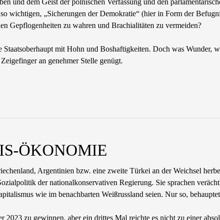
ben und dem Geist der polnischen Verfassung und den parlamentarische
h so wichtigen, „Sicherungen der Demokratie“ (hier in Form der Befugn
hen Gepflogenheiten zu wahren und Brachialitäten zu vermeiden?
che Staatsoberhaupt mit Hohn und Boshaftigkeiten. Doch was Wunder, 
Zeigefinger an genehmer Stelle genügt.
 PIS-ӦKONOMIE
riechenland, Argentinien bzw. eine zweite Türkei an der Weichsel herbe
ozialpolitik der nationalkonservativen Regierung. Sie sprachen veräc
apitalismus wie im benachbarten Weißrussland seien. Nur so, behauptet
23 zu gewinnen, aber ein drittes Mal reichte es nicht zu einer absolu