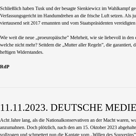
Schließlich haben Tusk und der besagte Sienkiewicz im Wahlkampf ged
Verfassungsgericht im Handumdrehen an die frische Luft setzen. Als ju
viertausend seit 2017 ernannten und vom Staatspräsidenten vereidigten
Wie weit die neue „proeuropäische” Mehrheit, wie sie liebevoll in de
welche nicht mehr? Seitdem die „Mutter aller Regeln”, die garantiert, 
heftigen Widerstandes.
RdP
11.11.2023. DEUTSCHE MEDI
Acht Jahre lang, als die Nationalkonservativen an der Macht waren, wu
anzumahnen. Doch plötzlich, nach den am 15. Oktober 2023 abgehalten
vollzogen und schmettert nun die Kantate vom „Willen des Souveräns”,