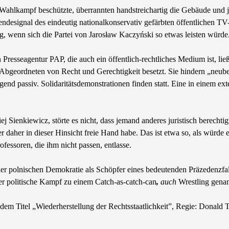
Wahlkampf beschützte, überrannten handstreichartig die Gebäude und j
endesignal des eindeutig nationalkonservativ gefärbten öffentlichen 
, wenn sich die Partei von Jarosław Kaczyński so etwas leisten würde
Presseagentur PAP, die auch ein öffentlich-rechtliches Medium ist, lie
geordneten von Recht und Gerechtigkeit besetzt. Sie hindern „neuberu
egend passiv. Solidaritätsdemonstrationen finden statt. Eine in einem 
ej Sienkiewicz, störte es nicht, dass jemand anderes juristisch berech
r daher in dieser Hinsicht freie Hand habe. Das ist etwa so, als würde ei
fessoren, die ihm nicht passen, entlasse.
der polnischen Demokratie als Schöpfer eines bedeutenden Präzedenzfa
der politische Kampf zu einem Catch-as-catch-can
,
auch
Wrestling gena
 dem Titel „Wiederherstellung der Rechtsstaatlichkeit”, Regie: Donald 