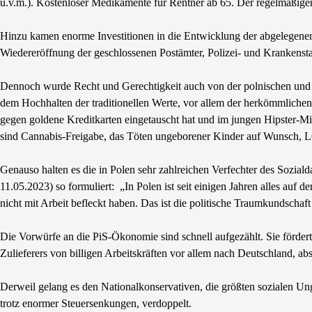
u.v.m.). Kostenloser Medikamente für Rentner ab 65. Der regelmäßig
Hinzu kamen enorme Investitionen in die Entwicklung der abgelegenen
Wiedereröffnung der geschlossenen Postämter, Polizei- und Krankensta
Dennoch wurde Recht und Gerechtigkeit auch von der polnischen und de
dem Hochhalten der traditionellen Werte, vor allem der herkömmlichen 
gegen goldene Kreditkarten eingetauscht hat und im jungen Hipster-Mi
sind Cannabis-Freigabe, das Töten ungeborener Kinder auf Wunsch,
Genauso halten es die in Polen sehr zahlreichen Verfechter des Sozial
11.05.2023) so formuliert: „In Polen ist seit einigen Jahren alles auf d
nicht mit Arbeit befleckt haben. Das ist die politische Traumkundschaft
Die Vorwürfe an die PiS-Ӧkonomie sind schnell aufgezählt. Sie fördert 
Zulieferers von billigen Arbeitskräften vor allem nach Deutschland, absc
Derweil gelang es den Nationalkonservativen, die größten sozialen Ung
trotz enormer Steuersenkungen, verdoppelt.