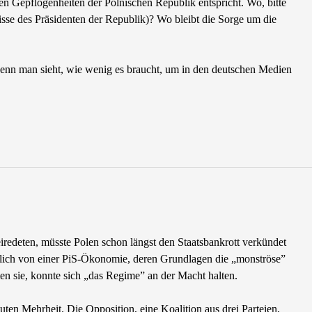
n Gepflogenheiten der Polnischen Republik entspricht. Wo, bitte
isse des Präsidenten der Republik)? Wo bleibt die Sorge um die
wenn man sieht, wie wenig es braucht, um in den deutschen Medien
iredeten, müsste Polen schon längst den Staatsbankrott verkündet
htlich von einer PiS-Ӧkonomie, deren Grundlagen die „monströse”
en sie, konnte sich „das Regime” an der Macht halten.
ten Mehrheit. Die Opposition, eine Koalition aus drei Parteien,