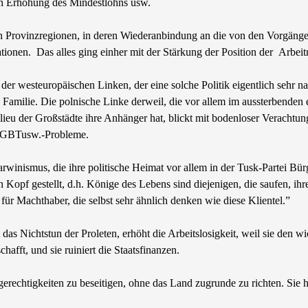
en Erhöhung des Mindestlohns usw.
 Provinzregionen, in deren Wiederanbindung an die von den Vorgängerr
tionen. Das alles ging einher mit der Stärkung der Position der Arbe
r westeuropäischen Linken, der eine solche Politik eigentlich sehr na
Familie. Die polnische Linke derweil, die vor allem im aussterbenden 
lieu der Großstädte ihre Anhänger hat, blickt mit bodenloser Verachtu
 LGBTusw.-Probleme.
darwinismus, die ihre politische Heimat vor allem in der Tusk-Partei B
en Kopf gestellt, d.h. Könige des Lebens sind diejenigen, die saufen, ih
 für Machthaber, die selbst sehr ähnlich denken wie diese Klientel.”
das Nichtstun der Proleten, erhöht die Arbeitslosigkeit, weil sie den w
hafft, und sie ruiniert die Staatsfinanzen.
erechtigkeiten zu beseitigen, ohne das Land zugrunde zu richten. Sie 