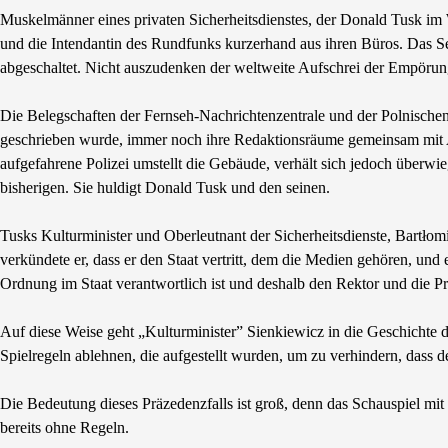
Muskelmänner eines privaten Sicherheitsdienstes, der Donald Tusk im 
und die Intendantin des Rundfunks kurzerhand aus ihren Büros. Das S
abgeschaltet. Nicht auszudenken der weltweite Aufschrei der Empörung
Die Belegschaften der Fernseh-Nachrichtenzentrale und der Polnischen 
geschrieben wurde, immer noch ihre Redaktionsräume gemeinsam mit Ab
aufgefahrene Polizei umstellt die Gebäude, verhält sich jedoch überwi
bisherigen. Sie huldigt Donald Tusk und den seinen.
Tusks Kulturminister und Oberleutnant der Sicherheitsdienste, Bartłomi
verkündete er, dass er den Staat vertritt, dem die Medien gehören, und e
Ordnung im Staat verantwortlich ist und deshalb den Rektor und die Pro
Auf diese Weise geht „Kulturminister” Sienkiewicz in die Geschichte 
Spielregeln ablehnen, die aufgestellt wurden, um zu verhindern, dass 
Die Bedeutung dieses Präzedenzfalls ist groß, denn das Schauspiel mit
bereits ohne Regeln.