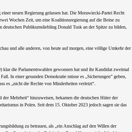
g einer neuen Regierung gelassen hat. Die Morawiecki-Partei Recht
 zwei Wochen Zeit, um eine Koalitionsregierung auf die Beine zu
dem deutschen Publikumsliebling Donald Tusk an der Spitze zu bilden,
hau und alle anderen, von heute auf morgen, eine völlige Umkehr der
9) klar die Parlamentswahlen gewonnen hat und ihr Kandidat zweimal
er Fall. In einer gesunden Demokratie müsse es „Sicherungen” geben,
ss es „nicht die Rechte von Minderheiten verletzt“.
il der Mehrheit“ hinzuweisen, bekamen die deutschen Hüter der
tarismus in Polen. Seit dem 15. Oktober 2023 jedoch sagen sie das
erungsbildung zu betrauen, als „ein Anschlag auf den Willen der