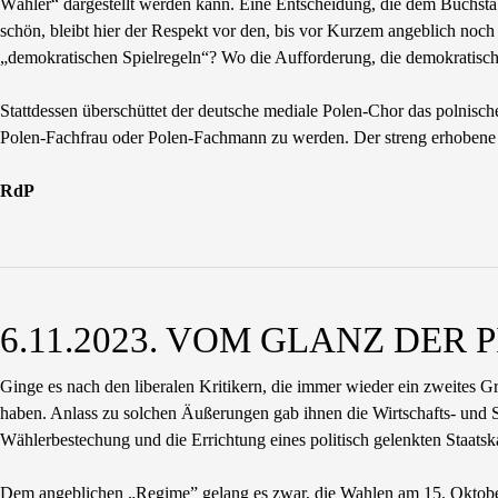
Wähler“ dargestellt werden kann. Eine Entscheidung, die dem Buchsta
schön, bleibt hier der Respekt vor den, bis vor Kurzem angeblich noc
„demokratischen Spielregeln“? Wo die Aufforderung, die demokratisc
Stattdessen überschüttet der deutsche mediale Polen-Chor das polnis
Polen-Fachfrau oder Polen-Fachmann zu werden. Der streng erhobene 
RdP
6.11.2023. VOM GLANZ DER
Ginge es nach den liberalen Kritikern, die immer wieder ein zweites G
haben. Anlass zu solchen Äußerungen gab ihnen die Wirtschafts- und S
Wählerbestechung und die Errichtung eines politisch gelenkten Staatsk
Dem angeblichen „Regime” gelang es zwar, die Wahlen am 15. Oktober 20