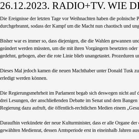
26.12.2023. RADIO+TV. WIE
Die Ereignisse der letzten Tage vor Weihnachten haben die polnische 
durchgebrannt, sodass der Kampf um die Macht nun chaotisch und ung
Bisher war es immer so, dass diejenigen, die die Wahlen gewannen und
geändert werden müssten, um die mit ihren Vorgängern besetzten oder 
gedehnt, gebogen, aber die rote Linie blieb unangetastet. Prozeduren
Dieses Mal jedoch kamen die neuen Machthaber unter Donald Tusk zu 
erledigt werden können.
Die Regierungsmehrheit im Parlament begab sich deswegen nicht auf 
drei Lesungen, der anschließenden Debatte im Senat und dem Bangen um d
Regierung dazu aufruft, die öffentlich-rechtlichen Medien einem „Ges
Daraufhin verkündete der neue Kulturminister, dass er alle Organe de
gewählten Medienrat, dessen Amtsperiode erst in eineinhalb Jahren ausl