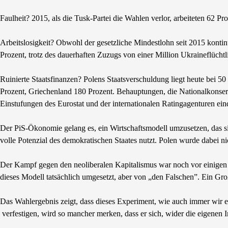
Faulheit? 2015, als die Tusk-Partei die Wahlen verlor, arbeiteten 62 P
Arbeitslosigkeit? Obwohl der gesetzliche Mindestlohn seit 2015 kontinu
Prozent, trotz des dauerhaften Zuzugs von einer Million Ukraineflüchtl
Ruinierte Staatsfinanzen? Polens Staatsverschuldung liegt heute bei 50
Prozent, Griechenland 180 Prozent. Behauptungen, die Nationalkonserv
Einstufungen des Eurostat und der internationalen Ratingagenturen eind
Der PiS-Ӧkonomie gelang es, ein Wirtschaftsmodell umzusetzen, das si
volle Potenzial des demokratischen Staates nutzt. Polen wurde dabei n
Der Kampf gegen den neoliberalen Kapitalismus war noch vor einigen 
dieses Modell tatsächlich umgesetzt, aber von „den Falschen”. Ein Gro
Das Wahlergebnis zeigt, dass dieses Experiment, wie auch immer wir e
verfestigen, wird so mancher merken, dass er sich, wider die eigenen 