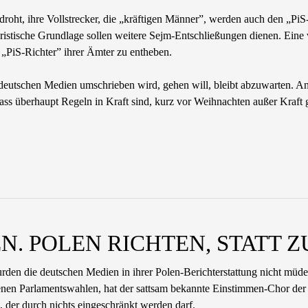
roht, ihre Vollstrecker, die „kräftigen Männer”, werden auch den „Pi
ristische Grundlage sollen weitere Sejm-Entschließungen dienen. Eine 
 „PiS-Richter” ihrer Ämter zu entheben.
n deutschen Medien umschrieben wird, gehen will, bleibt abzuwarten. A
dass überhaupt Regeln in Kraft sind, kurz vor Weihnachten außer Kraft g
EN. POLEN RICHTEN, STATT 
rden die deutschen Medien in ihrer Polen-Berichterstattung nicht müde
en Parlamentswahlen, hat der sattsam bekannte Einstimmen-Chor der d
 der durch nichts eingeschränkt werden darf.