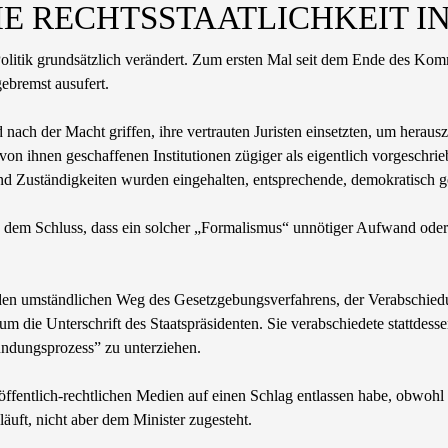
 DIE RECHTSSTAATLICHKEIT 
Politik grundsätzlich verändert. Zum ersten Mal seit dem Ende des Ko
ebremst ausufert.
 nach der Macht griffen, ihre vertrauten Juristen einsetzten, um her
von ihnen geschaffenen Institutionen zügiger als eigentlich vorgesch
 und Zuständigkeiten wurden eingehalten, entsprechende, demokratisch
dem Schluss, dass ein solcher „Formalismus“ unnötiger Aufwand oder 
den umständlichen Weg des Gesetzgebungsverfahrens, der Verabschiedu
ie Unterschrift des Staatspräsidenten. Sie verabschiedete stattdessen 
undungsprozess” zu unterziehen.
r öffentlich-rechtlichen Medien auf einen Schlag entlassen habe, obwo
äuft, nicht aber dem Minister zugesteht.