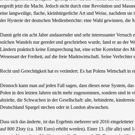
ergreift jetzt die Macht. Jedoch nicht durch eine Revolution und Masse
eine langweilige, flache, kleinbürgerliche Art und Weise, nachdem sie 
der Hysterie der deutschen Medienberichte: eine Wahl gewinnen, die 
Damit geht ein acht Jahre andauernder und sehr interessanter Versuch
solchen Wandels nur geredet und geschrieben wurde, fand er an der Weic
Ländern praktisch keine Entsprechung hat, eine echte Korrektur des Mod
Wesensart der Freiheit, auf die freie Marktwirtschaft. Seine Verfechter
Recht und Gerechtigkeit hat es verändert. Es hat Polens Wirtschaft in 
Dennoch kann man auf jeden Fall sagen, dass dieses neue System, das 
Polen in den letzten Jahren nicht mehr zugenommen, sondern sind in vie
abzielte, die Schwachen in der Gesellschaft: alte, behinderte, kinderre
Deutschland Spargel stechen oder in London abwaschen.
Dass sich das änderte, ist das Ergebnis mehrerer seit 2016 eingeleite
auf 800 Zloty (ca. 180 Euro) erhöht werden). Einer 13. (für alle) und 