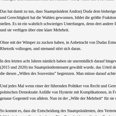
Das hat damit zu tun, dass Staatspräsident Andrzej Duda dem bisherig
und Gerechtigkeit hat die Wahlen gewonnen, bildet die größte Fraktion
stellen. Es ist ein wahrlich schwieriges Unterfangen, denn drei andere
und sie verfügen über eine klare Mehrheit.
Ohne mit der Wimper zu zucken haben, in Anbetracht von Dudas Entsc
Rhetorik vollzogen, und niemand stört sich daran.
In den letzten acht Jahren nämlich haben sie unermüdlich darauf hin
(2015 und 2020) ins Staatspräsidentenamt gewählt wurde, das Urteil de
die diesen „Willen des Souveräns” begrenzen. Man müsse darauf achten, 
Und jedes Mal wenn einer der führenden Politiker von Recht und Gerec
polnischen Demokratie Anfälle von Hysterie mit Komplikationen, in 
genaue Gegenteil von alldem. Nun ist der „Wille der Mehrheit“ für sie u
So kommt es, dass die Entscheidung des Staatspräsidenten, den Vertrete