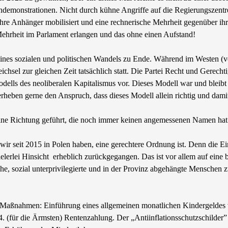
ndemonstrationen. Nicht durch kühne Angriffe auf die Regierungszentren 
ihre Anhänger mobilisiert und eine rechnerische Mehrheit gegenüber ihr
Mehrheit im Parlament erlangen und das ohne einen Aufstand!
 eines sozialen und politischen Wandels zu Ende. Während im Westen (v
hsel zur gleichen Zeit tatsächlich statt. Die Partei Recht und Gerecht
ells des neoliberalen Kapitalismus vor. Dieses Modell war und bleibt e
 erheben gerne den Anspruch, dass dieses Modell allein richtig und damit
eine Richtung geführt, die noch immer keinen angemessenen Namen hat. Es
wir seit 2015 in Polen haben, eine gerechtere Ordnung ist. Denn die E
lerlei Hinsicht erheblich zurückgegangen. Das ist vor allem auf eine b
iche, sozial unterprivilegierte und in der Provinz abgehängte Menschen 
ter Maßnahmen: Einführung eines allgemeinen monatlichen Kindergeldes 
14. (für die Ärmsten) Rentenzahlung. Der „Antiinflationsschutzschilder