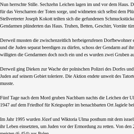
Nun herrschte Stille. Sechzehn Leichen lagen im und vor dem Haus. D
für das Verscharren der Toten sorge, und widmeten sich selbst dem P
Stellvertreter Joseph Kokott teilten sich die gefundenen Schmuckstücke
Gendarmen plünderten das Haus. Truhen, Betten, Geschirr, Vorräte tü
Derweil mussten die zwischenzeitlich herbeigerufenen Dorfbewohner e
und die Juden separat beerdigen zu dürfen, schoss der Gendarm auf ih
willigten die Gendarmen doch noch ein und es wurden zwei Gruben a
Derweil ging Dieken zur Wache der polnischen Polizei des Dorfes un
Juden auf seinem Gebiet toleriere. Die Aktion endete unweit des Tator
musste.
Fünf Tage nach dem Mord gruben Nachbarn nachts die Leichen der Ulm
1947 auf dem Friedhof für Kriegsopfer im benachbarten Ort Jagiele bei
Im Jahr 1995 wurden Józef und Wiktoria Ulma posthum mit dem israeli
ihr Leben einsetzten, um Juden vor der Ermordung zu retten. Von de
meisten (6.454) aus Polen.