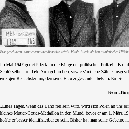
Erst geschlagen, dann erkennungsdienstlich erfaβt. Witold Pilecki als kommunistischer Häftlin
Im Mai 1947 geriet Pilecki in die Fänge der politischen Polizei UB un
Schlüsselbein und ein Arm gebrochen, sowie sämtliche Zähne ausgesch
einzigen Besuchstermin, den seine Frau zugestanden bekam. Ein Schaupr
Kein „Bürg
„Eines Tages, wenn das Land frei sein wird, wird sich Polen an uns eri
kleines Mutter-Gottes-Medaillon in den Mund, bevor er am 1. März 1
hoffte er besser identifizierbar zu sein. Bisher hat man seine Gebeine n