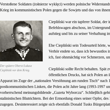
Verstoßene Soldaten (żołnierze wyklęci) werden polnische Widerstan
Krieg im kommunistischen Polen gegen die Sowjets und das von ihnen
Ciepliński war ein tapferer Soldat, d
Befehlswagen abschoss, im Untergrun
aufstieg und bis zu seiner Verhaftun
Ehe Ciepliński sein Todesurteil hörte, 
Verhör endete so, dass ich bewusstlos i
ich, fast ohnmächtig vor Schmerzen, un
Der spätere Oberst Łukasz
Ciepliński sollte Recht behalten. Spä
Ciepliński vor dem Krieg.
öffentlichen Drucks, hat sich Polen an 
Apparat im Zuge der „nationalen Versöhnung am runden Tisch“ nach 19
postkommunistischen Linken, die Polen acht Jahre lang (1993-1997 und 
vorherrschend meinungsbildende „Gazeta Wyborcza“. Schlieβlich gehör
stalinistischen Blutrichtern. Bei der Ermordung eines seiner Opfer, d
zugegen. Desinteressiert zeigte sich ebenfalls Donald Tusks Bürgerpla