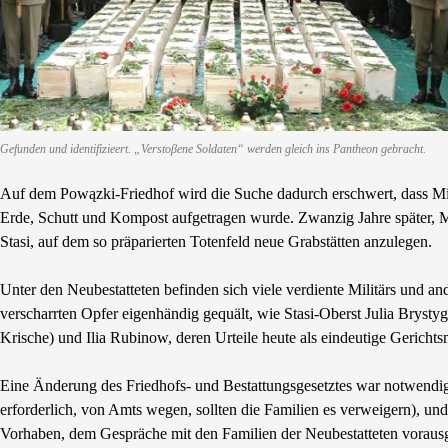
Gefunden und identifizieert. „Verstoβene Soldaten“ werden gleich ins Pantheon gebracht.
Auf dem Powązki-Friedhof wird die Suche dadurch erschwert, dass Mit
Erde, Schutt und Kompost aufgetragen wurde. Zwanzig Jahre später, M
Stasi, auf dem so präparierten Totenfeld neue Grabstätten anzulegen.
Unter den Neubestatteten befinden sich viele verdiente Militärs und 
verscharrten Opfer eigenhändig gequält, wie Stasi-Oberst Julia Brysty
Krische) und Ilia Rubinow, deren Urteile heute als eindeutige Gerichts
Eine Änderung des Friedhofs- und Bestattungsgesetztes war notwendig,
erforderlich, von Amts wegen, sollten die Familien es verweigern), u
Vorhaben, dem Gespräche mit den Familien der Neubestatteten vorausg