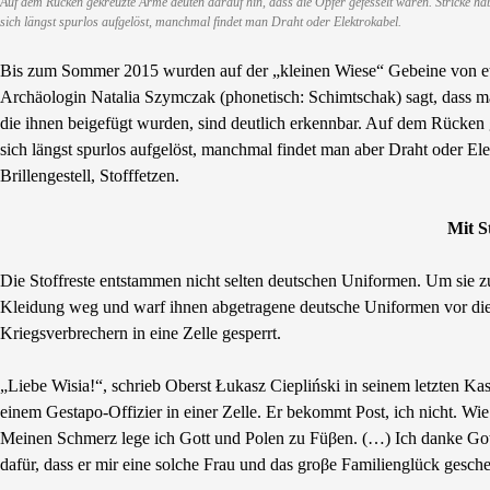
Auf dem Rücken gekreuzte Arme deuten darauf hin, dass die Opfer gefesselt waren. Stricke ha
sich längst spurlos aufgelöst, manchmal findet man Draht oder Elektrokabel.
Bis zum Sommer 2015 wurden auf der „kleinen Wiese“ Gebeine von etw
Archäologin Natalia Szymczak (phonetisch: Schimtschak) sagt, dass m
die ihnen beigefügt wurden, sind deutlich erkennbar. Auf dem Rücken 
sich längst spurlos aufgelöst, manchmal findet man aber Draht oder El
Brillengestell, Stofffetzen.
Mit S
Die Stoffreste entstammen nicht selten deutschen Uniformen. Um sie 
Kleidung weg und warf ihnen abgetragene deutsche Uniformen vor di
Kriegsverbrechern in eine Zelle gesperrt.
„Liebe Wisia!“, schrieb Oberst Łukasz Ciepliński in seinem letzten Kas
einem Gestapo-Offizier in einer Zelle. Er bekommt Post, ich nicht. 
Meinen Schmerz lege ich Gott und Polen zu Füβen. (…) Ich danke Gott 
dafür, dass er mir eine solche Frau und das groβe Familienglück gesche