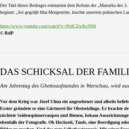
Der Titel dieses Beitrages entstammt dem Refrain der „Mazurka des 3. M
beginnt: „Sei gegrüβt Mai-Morgenröte, leuchte unserem polnischen L
https://www.youtube.com/watch?v=Ni4CZwKc9N8
© RdP
DAS SCHICKSAL DER FAMIL
Am Jahrestag des Ghettoaufstandes in Warschau, wird auc
Vor dem Krieg war Józef Ulma ein angesehener und allseits belie
Erster gründete er eine Gärtnerei für Obstsetzlinge. Er brachte
züchtete Seidenspinnerraupen und Bienen, bekam Auszeichnungen 
ebenfalls der Fotografie. Ob Hochzeit, Taufe, eine Beerdigung od