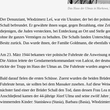
Das Haus der Ulmas in Markowa, S
Der Denunziant, Włodzimerz Leś, war ein Ukrainer, der bei der polnisc
Schall befreundet. Er gewährte ihnen sogar, gegen Bezahlung, eine Ze
diejenigen, die Juden versteckten, bei Entdeckung an Ort und Stelle ge
ohne ihr ganzes Vermögen zu behalten. Die Schalls fanden Unterschlupf
Besitz zurück. Das wurde ihnen, der Familie Goldmann, die ebenfalls 
Am 23. März 1944 bekamen vier polnische Fuhrleute die Anweisung mi
Die Aktion leitete der Gendarmeriekommandant von Łańcut, der deuts
rückte der Trupp im Haus der Ulmas an. Die Fuhrleute wurden angewie
Bald darauf fielen die ersten Schüsse. Zuerst wurden die beiden Brü
Fuhrleute heran, sie sollten bei dem Massaker zusehen. Auf diese Wei
nächster fand einer der Brüder Schall den Tod, dann dessen Frau Lea m
Anschlieβend kamen der 44-jährige Józef Ulma und seine zwölf Jahre 
wimmernden Kinder: Stanisława (Stasia), Barbara (Basia), Włodzimier