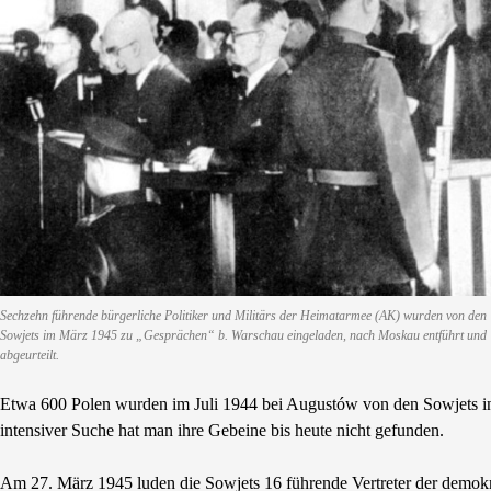
Sechzehn führende bürgerliche Politiker und Militärs der Heimatarmee (AK) wurden von den
Sowjets im März 1945 zu „Gesprächen“ b. Warschau eingeladen, nach Moskau entführt und
abgeurteilt.
Etwa 600 Polen wurden im Juli 1944 bei Augustów von den Sowjets in
intensiver Suche hat man ihre Gebeine bis heute nicht gefunden.
Am 27. März 1945 luden die Sowjets 16 führende Vertreter der demokr