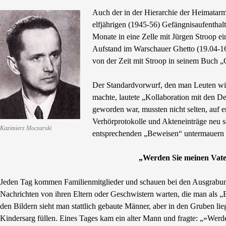
Auch der in der Hierarchie der Heimatarm
elfjährigen (1945-56) Gefängnisaufenthalt
Monate in eine Zelle mit Jürgen Stroop ei
Aufstand im Warschauer Ghetto (19.04-16.
von der Zeit mit Stroop in seinem Buch 
Der Standardvorwurf, den man Leuten wie
machte, lautete „Kollaboration mit den D
geworden war, mussten nicht selten, auf 
Verhörprotokolle und Akteneinträge neu 
Kazimierz Moczarski
entsprechenden „Beweisen“ untermauern 
„Werden Sie meinen Vate
Jeden Tag kommen Familienmitglieder und schauen bei den Ausgrabunge
Nachrichten von ihren Eltern oder Geschwistern warten, die man als „B
den Bildern sieht man stattlich gebaute Männer, aber in den Gruben li
Kindersarg füllen. Eines Tages kam ein alter Mann und fragte: „»Werde