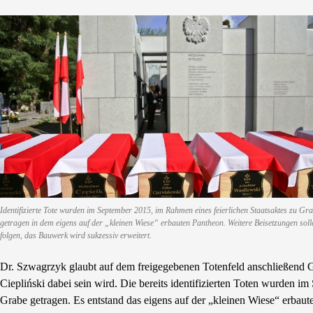
Identifizierte Tote wurden im September 2015, im Rahmen eines feierlichen Staatsaktes zu Gr
getragen in dem eigens auf der „kleinen Wiese“ erbauten Pantheon. Weitere Beisetzungen soll
folgen, das Bauwerk wird sukzessiv erweitert.
Dr. Szwagrzyk glaubt auf dem freigegebenen Totenfeld anschließend Ge
Ciepliński dabei sein wird. Die bereits identifizierten Toten wurden i
Grabe getragen. Es entstand das eigens auf der „kleinen Wiese“ erbau