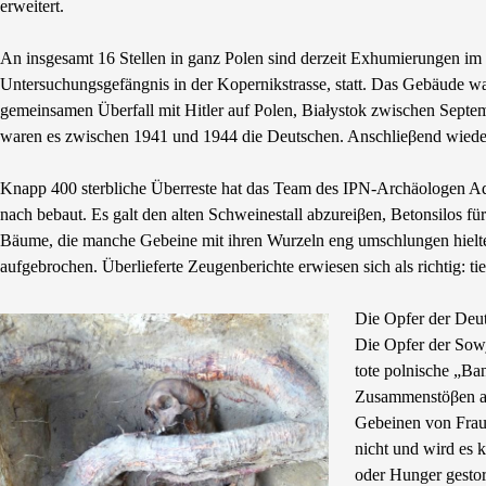
erweitert.
An insgesamt 16 Stellen in ganz Polen sind derzeit Exhumierungen im
Untersuchungsgefängnis in der Kopernikstrasse, statt. Das Gebäude w
gemeinsamen Überfall mit Hitler auf Polen, Białystok zwischen Septemb
waren es zwischen 1941 und 1944 die Deutschen. Anschlieβend wieder 
Knapp 400 sterbliche Überreste hat das Team des IPN-Archäologen Ad
nach bebaut. Es galt den alten Schweinestall abzureiβen, Betonsilos f
Bäume, die manche Gebeine mit ihren Wurzeln eng umschlungen hielte
aufgebrochen. Überlieferte Zeugenberichte erwiesen sich als richtig: 
Die Opfer der Deut
Die Opfer der Sowj
tote polnische „Ba
Zusammenstöβen au
Gebeinen von Frau
nicht und wird es 
oder Hunger gesto