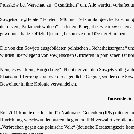
Pruszków bei Warschau zu „Gesprächen“ ein. Alle wurden verhaftet u
Sowjetische „Berater“ leiteten 1946 und 1947 umfangreiche Fälschu
der ersten „Parlamentswahlen“ nach dem Krieg, die, wie inzwischen an
gewonnen hatte. Offiziell jedoch, bekam sie nur 10% der Stimmen.
Die von den Sowjets ausgebildeten polnischen „Sicherheitsorgane“ un
wurden überwiegend von sowjetischen Offizieren in polnischen Unifor
Nein, es war kein „Bürgerkrieg“. Nicht der von den Sowjets völlig abhä
Staats- und Terrorapparat war der eigentliche Gegner, sondern die Sow
Bewohner in ihre Kolonie verwandelten.
Tausende Schi
Erst 2011 konnte das Institut für Nationales Gedenken (IPN) mit der
Hinrichtung verschwunden waren, beginnen. IPN verwahrt vor allem di
„Verbrechen gegen das polnische Volk“ (deutsche Besatzungszeit, kom