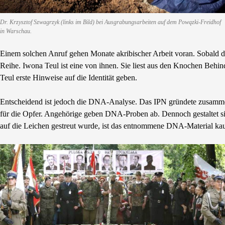
Dr. Krzysztof Szwagrzyk (links im Bild) bei Ausgrabungsarbeiten auf dem Powązki-Freidhof
in Warschau.
Einem solchen Anruf gehen Monate akribischer Arbeit voran. Sobald di
Reihe. Iwona Teul ist eine von ihnen. Sie liest aus den Knochen Behi
Teul erste Hinweise auf die Identität geben.
Entscheidend ist jedoch die DNA-Analyse. Das IPN gründete zusammen 
für die Opfer. Angehörige geben DNA-Proben ab. Dennoch gestaltet sich
auf die Leichen gestreut wurde, ist das entnommene DNA-Material ka