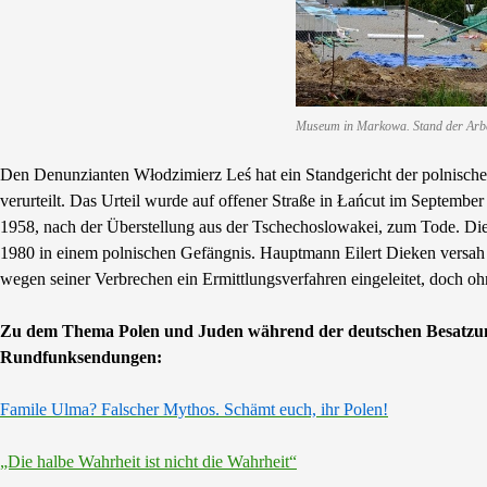
Museum in Markowa. Stand der Arbe
Den Denunzianten Włodzimierz Leś hat ein Standgericht der polnisc
verurteilt. Das Urteil wurde auf offener Straße in Łańcut im Septembe
1958, nach der Überstellung aus der Tschechoslowakei, zum Tode. Di
1980 in einem polnischen Gefängnis. Hauptmann Eilert Dieken versah
wegen seiner Verbrechen ein Ermittlungsverfahren eingeleitet, doch oh
Zu dem Thema Polen und Juden während der deutschen Besatzungs
Rundfunksendungen:
Famile Ulma? Falscher Mythos. Schämt euch, ihr Polen!
„Die halbe Wahrheit ist nicht die Wahrheit“