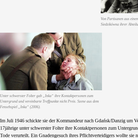
Von Partisanen aus einem
Siedzikówna ihrer Abteil
Unter schwerster Folter gab „Inka“ ihre Kontaktpersonen zum
Untergrund und vereinbarte Treffpunkte nicht Preis. Szene aus dem
Fensehspiel „Inka“ (2006).
Im Juli 1946 schickte sie der Kommandeur nach Gdańsk/Danzig um Verb
17jährige unter schwerster Folter ihre Kontaktpersonen zum Untergru
Tode verurteilt. Ein Gnadengesuch ihres Pflichtverteidigers wollte sie 