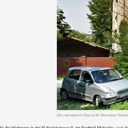
Das reprivatisierte Haus in der Warschauer Nabiel
In die Wohnung in der Nabielakstrasse 9, im Stadtteil Mokotów, war J