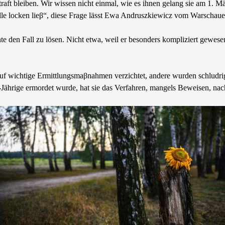
traft bleiben. Wir wissen nicht einmal, wie es ihnen gelang sie am 1. 
se Falle locken lieβ“, diese Frage lässt Ewa Andruszkiewicz vom Warschau
e den Fall zu lösen. Nicht etwa, weil er besonders kompliziert gewese
 wichtige Ermittlungsmaβnahmen verzichtet, andere wurden schludrig d
ige ermordet wurde, hat sie das Verfahren, mangels Beweisen, nach de