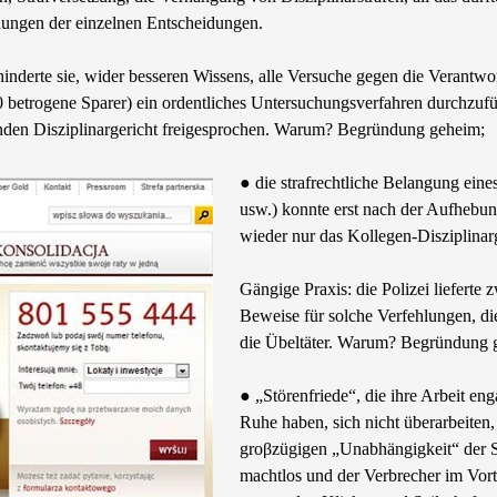
ungen der einzelnen Entscheidungen.
rhinderte sie, wider besseren Wissens, alle Versuche gegen die Verant
etrogene Sparer) ein ordentliches Untersuchungsverfahren durchzufüh
nden Disziplinargericht freigesprochen. Warum? Begründung geheim;
● die strafrechtliche Belangung ein
usw.) konnte erst nach der Aufhebun
wieder nur das Kollegen-Disziplinar
Gängige Praxis: die Polizei lieferte
Beweise für solche Verfehlungen, die
die Übeltäter. Warum? Begründung 
● „Störenfriede“, die ihre Arbeit en
Ruhe haben, sich nicht überarbeite
groβzügigen „Unabhängigkeit“ der St
machtlos und der Verbrecher im Vort