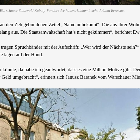
Warschauer Stadtwald Kabaty. Fundort der halbverkohlten Leiche Jolanta Brzeskas.
em an den Zeh gebundenen Zettel „Name unbekannt“. Die aus Ihrer Wo
ang aus. Die Staatsanwaltschaft hat‘s nicht gekümmert“, berichtet E
e trugen Spruchbänder mit der Aufschrift: „Wer wird der Nächste sein?
ve lagen auf der Hand.
 könnte, da habe ich geantwortet, dass es eine Million Motive gibt. D
r Geld umgebracht“, erinnert sich Janusz Baranek vom Warschauer Mie