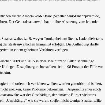
wortlichen für die Amber-Gold-Affäre (Schattenbank-Finanzpyramide,
ren. Der Generalstaatanwalt bat um ihre Absetzung vom leitenden
es Staatsanwaltes (z. B. wegen Trunkenheit am Steuer, Ladendiebstahls
g der staatsanwaltlichen Immunität erfolgen. Die Aufhebung durfte
gericht in einem geheimen Verfahren verfügen.
 zwischen 2009 und 2015 in etwa zweidutzend Fällen stichhaltige
 Kollegen-Disziplinargerichte stellten sich in 98 Prozent der Fälle vor
geheim.
gagiert und ordentlich verrichten wollten wurden gemobbt und isoliert.
n, nicht anecken, keine Probleme bekommen… Angesichts einer solch
aatsanwälte war der Geschädigte, der einfache Bürger vielerorts
eil. „Unabhängig“ wie sie waren, stieβen nicht wenige Staatsanwälte