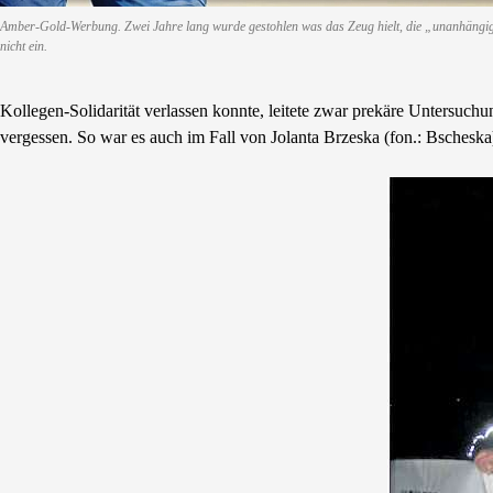
Amber-Gold-Werbung. Zwei Jahre lang wurde gestohlen was das Zeug hielt, die „unanhängige
nicht ein.
Kollegen-Solidarität verlassen konnte, leitete zwar prekäre Untersuchu
vergessen. So war es auch im Fall von Jolanta Brzeska (fon.: Bscheska