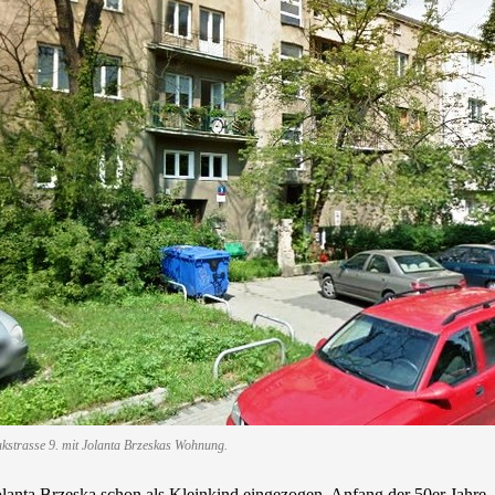
akstrasse 9. mit Jolanta Brzeskas Wohnung.
olanta Brzeska schon als Kleinkind eingezogen, Anfang der 50er Jahre.