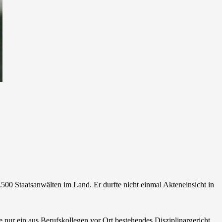
.500 Staatsanwälten im Land. Er durfte nicht einmal Akteneinsicht in
e nur ein aus Berufskollegen vor Ort bestehendes Disziplinargericht