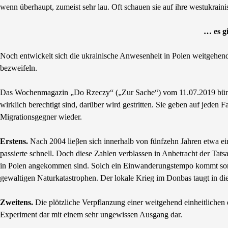
wenn überhaupt, zumeist sehr lau. Oft schauen sie auf ihre westukrain
… es g
Noch entwickelt sich die ukrainische Anwesenheit in Polen weitgehend
bezweifeln.
Das Wochenmagazin „Do Rzeczy“ („Zur Sache“) vom 11.07.2019 bündel
wirklich berechtigt sind, darüber wird gestritten. Sie geben auf jede
Migrationsgegner wieder.
Erstens.
Nach 2004 lieβen sich innerhalb von fünfzehn Jahren etwa ein
passierte schnell. Doch diese Zahlen verblassen in Anbetracht der Tatsa
in Polen angekommen sind. Solch ein Einwanderungstempo kommt sons
gewaltigen Naturkatastrophen. Der lokale Krieg im Donbas taugt in di
Zweitens.
Die plötzliche Verpflanzung einer weitgehend einheitlichen e
Experiment dar mit einem sehr ungewissen Ausgang dar.