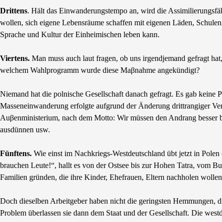
Drittens
. Hält das Einwanderungstempo an, wird die Assimilierungsf
wollen, sich eigene Lebensräume schaffen mit eigenen Läden, Schule
Sprache und Kultur der Einheimischen leben kann.
Viertens.
Man muss auch laut fragen, ob uns irgendjemand gefragt ha
welchem Wahlprogramm wurde diese Maβnahme angekündigt?
Niemand hat die polnische Gesellschaft danach gefragt. Es gab keine
Masseneinwanderung erfolgte aufgrund der Änderung drittrangiger Ver
Auβenministerium, nach dem Motto: Wir müssen den Andrang besser bew
ausdünnen usw.
Fünftens.
Wie einst im Nachkriegs-Westdeutschland übt jetzt in Polen
brauchen Leute!“, hallt es von der Ostsee bis zur Hohen Tatra, vom B
Familien gründen, die ihre Kinder, Ehefrauen, Eltern nachholen woll
Doch dieselben Arbeitgeber haben nicht die geringsten Hemmungen, die
Problem überlassen sie dann dem Staat und der Gesellschaft. Die westd