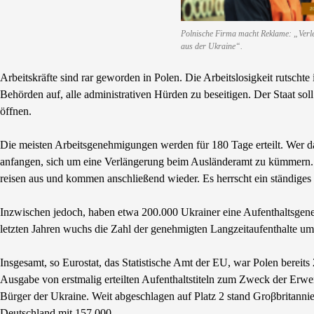
Polnische Firma macht Reklame: „Verle
aus der Ukraine“.
Arbeitskräfte sind rar geworden in Polen. Die Arbeitslosigkeit rutscht
Behörden auf, alle administrativen Hürden zu beseitigen. Der Staat sol
öffnen.
Die meisten Arbeitsgenehmigungen werden für 180 Tage erteilt. Wer d
anfangen, sich um eine Verlängerung beim Ausländeramt zu kümmern. Es
reisen aus und kommen anschließend wieder. Es herrscht ein ständi
Inzwischen jedoch, haben etwa 200.000 Ukrainer eine Aufenthaltsgenehm
letzten Jahren wuchs die Zahl der genehmigten Langzeitaufenthalte um
Insgesamt, so Eurostat, das Statistische Amt der EU, war Polen bere
Ausgabe von erstmalig erteilten Aufenthaltstiteln zum Zweck der Erwer
Bürger der Ukraine. Weit abgeschlagen auf Platz 2 stand Groβbritann
Deutschland mit 157.000.