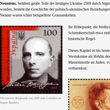
Neuntens.
Seitdem groβe Teile der heutigen Ukraine 1569 durch Sigism
wurden, besteht die Geschichte der polnisch-ukrainischen Beziehungen
Nenner waren schier beispiellose Grausamkeiten.
Ihr Höhepunkt, die Wolhyn
Schirmherrschaft etwa einh
historische Regel.
Dieses Kapitel ist bis heu
Westukraine als Heldin de
Massenmorde an Juden, von
verharmlost.
Ukrainische Briefmarke von 2009 zum Gedenken an
Stepan Bandera.