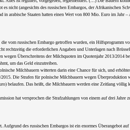
kt. Alles ist reguliert, vorgegeben, reglementiert. (…) Die Bauern kö
t es nicht (angesichts des russischen Embargos, der Afrikanischen Sch
und in arabische Staaten hatten einen Wert von 800 Mio. Euro im Jahr 
ie vom russischen Embargo getroffen wurden, ein Hilfsprogramm vorbe
ht rechtzeitig die erforderlichen Angaben und Unterlagen nach Brüssel g
en wegen Überschreitens der Milchquoten im Quotenjahr 2013/2014 bel
ahmt, um das Geld einzutreiben.
lnische Milchbauern witterten darin eine Chance für sich, und erhöhte
14/2015. Die Strafen für polnische Milchbauern wegen Überproduktion w
uro) belaufen. Das heißt, die Milchbauern werden eine Zeitlang völlig le
ission hat versprochen die Strafzahlungen von einem auf drei Jahre zu
tert. Aufgrund des russischen Embargos ist ein enormes Überangebot au