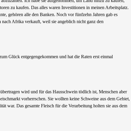
ite abzuzahlen. Ich habe sie aufgenommen, um Land hinzu zu kaufen,
oren zu kaufen. Das alles waren Investitionen in meinen Arbeitsplatz.
nnte, gehören alle den Banken. Noch vor fünfzehn Jahren gab es
nach Afrika verkauft, weil sie angeblich nicht ganz den
zy) zum Glück entgegengekommen und hat die Raten erst einmal
übertragen wird und für das Hausschwein tödlich ist, Menschen aber
 Fleischmarkt vorherrschen. Sie wollten keine Schweine aus dem Gebiet,
tät war. Das gesamte Fleisch für die Verarbeitung holten sie aus dem