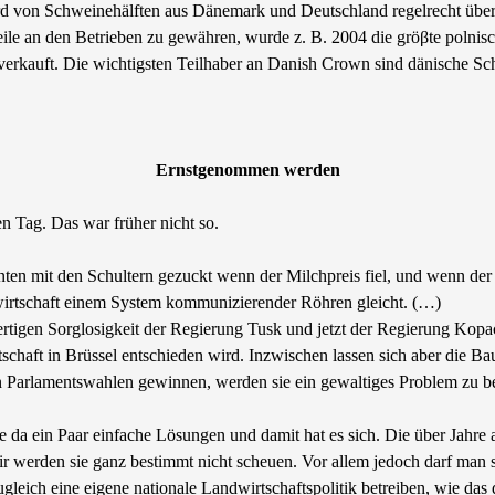
von Schweinehälften aus Dänemark und Deutschland regelrecht überflutet
ile an den Betrieben zu gewähren, wurde z. B. 2004 die gröβte polnisc
rkauft. Die wichtigsten Teilhaber an Danish Crown sind dänische Sc
Ernstgenommen werden
en Tag. Das war früher nicht so.
zenten mit den Schultern gezuckt wenn der Milchpreis fiel, und wenn 
dwirtschaft einem System kommunizierender Röhren gleicht. (…)
tfertigen Sorglosigkeit der Regierung Tusk und jetzt der Regierung Ko
tschaft in Brüssel entschieden wird. Inzwischen lassen sich aber die Ba
n Parlamentswahlen gewinnen, werden sie ein gewaltiges Problem zu b
ebe da ein Paar einfache Lösungen und damit hat es sich. Die über Ja
 werden sie ganz bestimmt nicht scheuen. Vor allem jedoch darf man si
ugleich eine eigene nationale Landwirtschaftspolitik betreiben, wie das