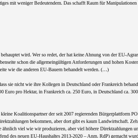
tiges mit weniger Bedeutendem. Das schafft Raum für Manipulationen u
ig behauptet wird. Wer so redet, der hat keine Ahnung von der EU-Agr
seite schon die allgemeingültigen Anforderungen und hohen Kosten de
ite wie die anderen EU-Bauern behandelt werden. (…)
ss sie nicht wie ihre Kollegen in Deutschland oder Frankreich behand
00 Euro pro Hektar, in Frankreich ca. 250 Euro, in Deutschland ca. 30
er kleine Koalitionspartner der seit 2007 regierenden Bürgerplattform 
irektzahlungen bekommen, aber dort gibt es kaum Landwirtschaft. Zehn
 ähnlich viel wie wir produzieren, aber viel höhere Direktzahlungen 
reffend des neuen EU-Haushaltes 2013-2020 – Anm. RdP) gemacht wurde.