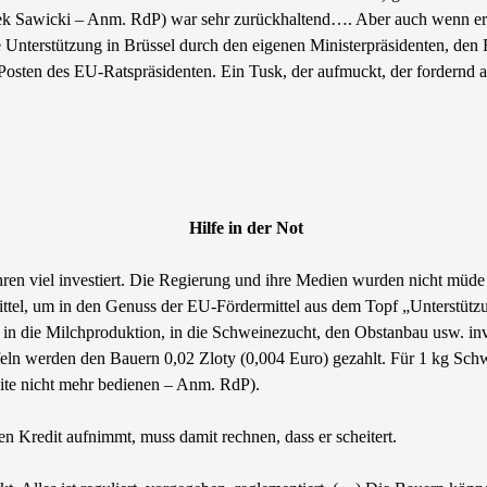
ek Sawicki – Anm. RdP) war sehr zurückhaltend…. Aber auch wenn er vi
 Unterstützung in Brüssel durch den eigenen Ministerpräsidenten, den Fi
osten des EU-Ratspräsidenten. Ein Tusk, der aufmuckt, der fordernd au
Hilfe in der Not
Jahren viel investiert. Die Regierung und ihre Medien wurden nicht 
nmittel, um in den Genuss der EU-Fördermittel aus dem Topf „Unterstüt
n die Milchproduktion, in die Schweinezucht, den Obstanbau usw. invest
offeln werden den Bauern 0,02 Zloty (0,004 Euro) gezahlt. Für 1 kg Sc
dite nicht mehr bedienen – Anm. RdP).
en Kredit aufnimmt, muss damit rechnen, dass er scheitert.