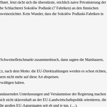
. Jetzt rächt sich die überstürzte, reichlich naive Privatisierung der
he Schlachterei Sokołów Podlaski (7 Fabriken) an den finnischen
hweinezüchter. Kein Wunder, dass die Sokołów Podlaski-Fabriken in
der Schweinefleischmarkt zusammenbrach, dann sagten die Maisbauern,
pacz, nach dem Motto: die EU-Direktzahlungen werden es schon richten,
uern nicht mehr auf diese Art abspeisen.
ewältigen haben.
hre andauernden Unterlassungen und Versäumnisse der Regierung machen
ch nicht sklavenhaft an der EU-Landwirtschaftspolitik orientieren, die
 die groβen EU-Agrarstaaten seit eh und je tun. (…).