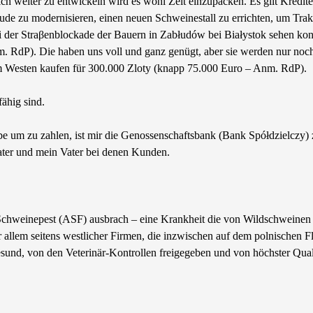
ich weiter zu entwickeln wird es wohl Zeit einzupacken. Es gilt Kred
ude zu modernisieren, einen neuen Schweinestall zu errichten, um Trakt
ei der Straβenblockade der Bauern in Zabłudów bei Białystok sehen ko
. RdP). Die haben uns voll und ganz genügt, aber sie werden nur noch 
 Westen kaufen für 300.000 Zloty (knapp 75.000 Euro – Anm. RdP).
ähig sind.
d habe um zu zahlen, ist mir die Genossenschaftsbank (Bank Spółdzielc
ater und mein Vater bei denen Kunden.
 Schweinepest (ASF) ausbrach – eine Krankheit die von Wildschweinen 
vor allem seitens westlicher Firmen, die inzwischen auf dem polnischen
sund, von den Veterinär-Kontrollen freigegeben und von höchster Quali