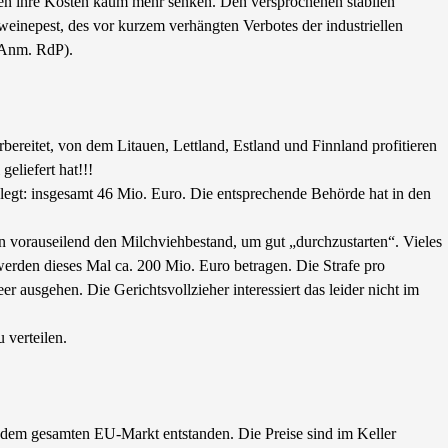
nnen ihre Kosten kaum mehr senken. Den versprochenen stabilen
weinepest, des vor kurzem verhängten Verbotes der industriellen
– Anm. RdP).
reitet, von dem Litauen, Lettland, Estland und Finnland profitieren
eliefert hat!!!
egt: insgesamt 46 Mio. Euro. Die entsprechende Behörde hat in den
n vorauseilend den Milchviehbestand, um gut „durchzustarten“. Vieles
erden dieses Mal ca. 200 Mio. Euro betragen. Die Strafe pro
er ausgehen. Die Gerichtsvollzieher interessiert das leider nicht im
 verteilen.
f dem gesamten EU-Markt entstanden. Die Preise sind im Keller