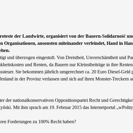
roteste der Landwirte, organisiert von der Bauern-Solidarność 
rganisationen, ansonsten miteinander verfeindet, Hand in Hand ag
ehen.
tigt und überzogen eingestuft. Von Dreistheit, Unverschämtheit und 
nkheitskosten und Renten, da Bauern nur Kleinstbeiträge in ihre Rente
ssteuer. Sie bekommen jährlich umgerechnet ca. 20 Euro Diesel-Geld p
ffenland in der Provinz verlassen und sich auf ihren Monster-Treckern
r der nationalkonservativen Oppositionspartei Recht und Gerechtigkeit
ński. Mit ihm sprach am 19. Februar 2015 das Internetportal „wPolityc
ihren Forderungen zu 100% Recht haben?