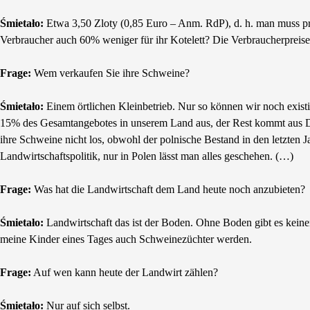
Śmietało:
Etwa 3,50 Zloty (0,85 Euro – Anm. RdP), d. h. man muss pr
Verbraucher auch 60% weniger für ihr Kotelett? Die Verbraucherpreis
Frage:
Wem verkaufen Sie ihre Schweine?
Śmietało:
Einem örtlichen Kleinbetrieb. Nur so können wir noch existi
15% des Gesamtangebotes in unserem Land aus, der Rest kommt aus De
ihre Schweine nicht los, obwohl der polnische Bestand in den letzten Ja
Landwirtschaftspolitik, nur in Polen lässt man alles geschehen. (…)
Frage:
Was hat die Landwirtschaft dem Land heute noch anzubieten?
Śmietało:
Landwirtschaft das ist der Boden. Ohne Boden gibt es keinen
meine Kinder eines Tages auch Schweinezüchter werden.
Frage:
Auf wen kann heute der Landwirt zählen?
Śmietało:
Nur auf sich selbst.