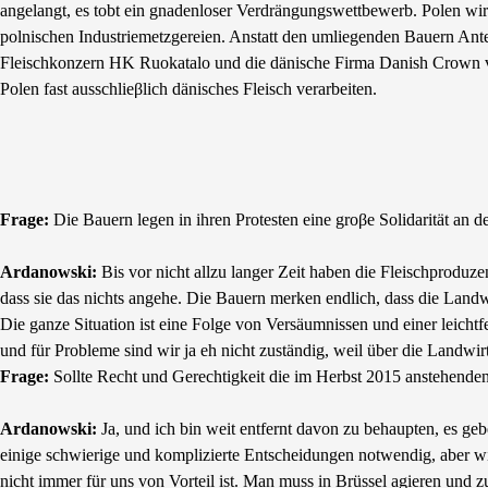
angelangt, es tobt ein gnadenloser Verdrängungswettbewerb. Polen wird 
polnischen Industriemetzgereien. Anstatt den umliegenden Bauern Ante
Fleischkonzern HK Ruokatalo und die dänische Firma Danish Crown ve
Polen fast ausschlieβlich dänisches Fleisch verarbeiten.
Frage:
Die Bauern legen in ihren Protesten eine groβe Solidarität an d
Ardanowski:
Bis vor nicht allzu langer Zeit haben die Fleischprodu
dass sie das nichts angehe. Die Bauern merken endlich, dass die Lan
Die ganze Situation ist eine Folge von Versäumnissen und einer leich
und für Probleme sind wir ja eh nicht zuständig, weil über die Landwir
Frage:
Sollte Recht und Gerechtigkeit die im Herbst 2015 anstehende
Ardanowski:
Ja, und ich bin weit entfernt davon zu behaupten, es g
einige schwierige und komplizierte Entscheidungen notwendig, aber wir
nicht immer für uns von Vorteil ist. Man muss in Brüssel agieren und z