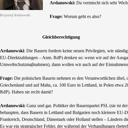
Ardanowski:
Da vermischt sich sehr Wich
Krzysztof Ardanowski
Frage:
Worum geht es also?
Gleichberechtigung
Ardanowski
: Die Bauern fordern keine neuen Privilegien, wie ständ
EU-Direktzahlungen – Anm. RdP) denken so: wenn wir auf der Ausgaben
Umweltschutzmaβnahmen), dann wollen wir auch auf der Einnahmense
Frage:
Die polnischen Bauern nehmen es den Verantwortlichen übel, da
Griechenland und auf Malta, ca. 100 Euro in Lettland, in Polen etwa 2
RdP). Haben sie recht damit?
Ardanowski:
Ganz und gar. Politiker der Bauernpartei PSL (sie ist d
behaupten, dass Bauern in Lettland und Bulgarien noch kleinere EU-D
Frankreich, Deutschland, Dänemark oder Holland stellen – Ländern die
Es war ein strategischer Fehler, der während der Verhandlungen (bet