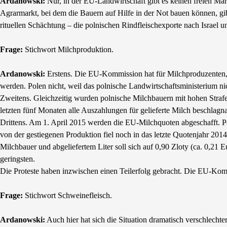
Ardanowski:
Nur, in der EU-Landwirtschaft gibt es keinen freien Mar
Agrarmarkt, bei dem die Bauern auf Hilfe in der Not bauen können, gib
rituellen Schächtung – die polnischen Rindfleischexporte nach Israel 
Frage:
Stichwort Milchproduktion.
Ardanowski:
Erstens. Die EU-Kommission hat für Milchproduzenten, d
werden. Polen nicht, weil das polnische Landwirtschaftsministerium nic
Zweitens. Gleichzeitig wurden polnische Milchbauern mit hohen Straf
letzten fünf Monaten alle Auszahlungen für gelieferte Milch beschlagn
Drittens. Am 1. April 2015 werden die EU-Milchquoten abgeschafft. Po
von der gestiegenen Produktion fiel noch in das letzte Quotenjahr 20
Milchbauer und abgeliefertem Liter soll sich auf 0,90 Zloty (ca. 0,21 E
geringsten.
Die Proteste haben inzwischen einen Teilerfolg gebracht. Die EU-Komm
Frage:
Stichwort Schweinefleisch.
Ardanowski:
Auch hier hat sich die Situation dramatisch verschlech