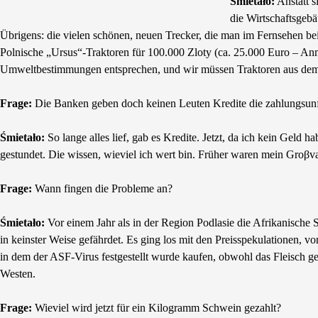
Śmietało:
Anstatt s
die Wirtschaftsgebä
Übrigens: die vielen schönen, neuen Trecker, die man im Fernsehen b
Polnische „Ursus“-Traktoren für 100.000 Zloty (ca. 25.000 Euro – Anm
Umweltbestimmungen entsprechen, und wir müssen Traktoren aus dem
Frage:
Die Banken geben doch keinen Leuten Kredite die zahlungsunf
Śmietało:
So lange alles lief, gab es Kredite. Jetzt, da ich kein Gel
gestundet. Die wissen, wieviel ich wert bin. Früher waren mein Groβv
Frage:
Wann fingen die Probleme an?
Śmietało:
Vor einem Jahr als in der Region Podlasie die Afrikanische
in keinster Weise gefährdet. Es ging los mit den Preisspekulationen, 
in dem der ASF-Virus festgestellt wurde kaufen, obwohl das Fleisch ge
Westen.
Frage:
Wieviel wird jetzt für ein Kilogramm Schwein gezahlt?