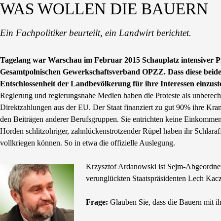
WAS WOLLEN DIE BAUERN
Ein Fachpolitiker beurteilt, ein Landwirt berichtet.
Tagelang war Warschau im Februar 2015 Schauplatz intensiver P
Gesamtpolnischen Gewerkschaftsverband OPZZ. Dass diese beiden O
Entschlossenheit der Landbevölkerung für ihre Interessen einzust
Regierung und regierungsnahe Medien haben die Proteste als unberech
Direktzahlungen aus der EU. Der Staat finanziert zu gut 90% ihre Kra
den Beiträgen anderer Berufsgruppen. Sie entrichten keine Einkommen
Horden schlitzohriger, zahnlückenstrotzender Rüpel haben ihr Schlara
vollkriegen können. So in etwa die offizielle Auslegung.
Krzysztof Ardanowski ist Sejm-Abgeordnete
verunglückten Staatspräsidenten Lech Kaczy
Frage:
Glauben Sie, dass die Bauern mit 