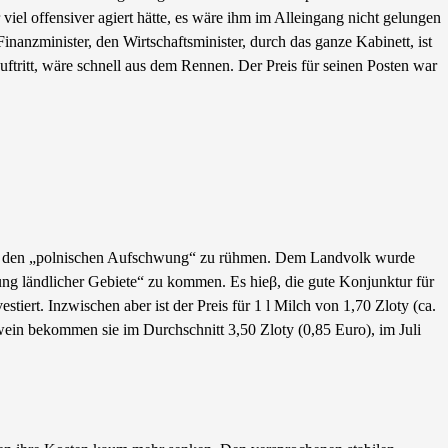
el offensiver agiert hätte, es wäre ihm im Alleingang nicht gelungen
nanzminister, den Wirtschaftsminister, durch das ganze Kabinett, ist
ftritt, wäre schnell aus dem Rennen. Der Preis für seinen Posten war
müde den „polnischen Aufschwung“ zu rühmen. Dem Landvolk wurde
zung ländlicher Gebiete“ zu kommen. Es hieβ, die gute Konjunktur für
iert. Inzwischen aber ist der Preis für 1 l Milch von 1,70 Zloty (ca.
hwein bekommen sie im Durchschnitt 3,50 Zloty (0,85 Euro), im Juli