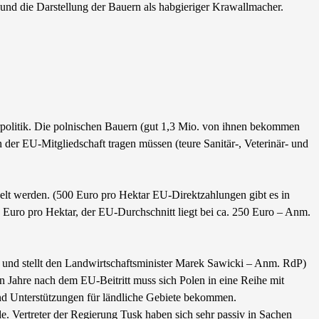
nd die Darstellung der Bauern als habgieriger Krawallmacher.
arpolitik. Die polnischen Bauern (gut 1,3 Mio. von ihnen bekommen
r EU-Mitgliedschaft tragen müssen (teure Sanitär-, Veterinär- und
elt werden. (500 Euro pro Hektar EU-Direktzahlungen gibt es in
0 Euro pro Hektar, der EU-Durchschnitt liegt bei ca. 250 Euro – Anm.
PO und stellt den Landwirtschaftsminister Marek Sawicki – Anm. RdP)
 Jahre nach dem EU-Beitritt muss sich Polen in eine Reihe mit
und Unterstützungen für ländliche Gebiete bekommen.
 Vertreter der Regierung Tusk haben sich sehr passiv in Sachen