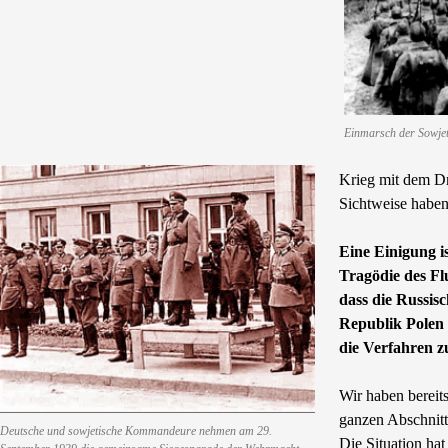
Einmarsch der Sowjet
Krieg mit dem Dr
Sichtweise haben, 
Eine Einigung is
Tragödie des Fl
dass die Russis
Republik Polen i
die Verfahren z
Wir haben bereit
ganzen Abschnitt
Deutsche und sowjetische Kommandeure nehmen am 29.
Die Situation hat