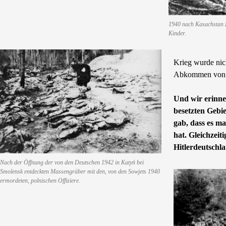
1940 nach Kasachstan z
Kinder.
Krieg wurde nic
Abkommen von 1
Und wir erinne
besetzten Gebie
gab, dass es m
hat. Gleichzeit
Hitlerdeutschl
Nach der Öffnung der von den Deutschen 1942 in Katyń bei
Smolensk entdeckten Massengräber mit den, von den Sowjets 1940
ermordeten, polnischen Offiziere.