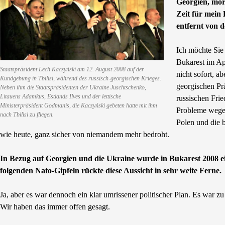
Georgien, mor
Zeit für mein
entfernt von 
Ich möchte Sie
Bukarest im Ap
Staatspräsident Lech Kaczyński am 12. August 2008 auf der
nicht sofort, a
Kundgebung in Tbilisi, während des russisch-georgischen Krieges.
georgischen Pr
Neben ihm die Staatspräsidenten der Ukraine Juschtschenko,
Litauens Adamkus, Estlands Ilves und der lettische
russischen Frie
Ministerpräsident Godmanis, die Kaczyński gebeten hatte mit ihm
Probleme wegen
nach Tbilisi zu fliegen.
Polen und die 
wie heute, ganz sicher von niemandem mehr bedroht.
In Bezug auf Georgien und die Ukraine wurde in Bukarest 2008 
folgenden Nato-Gipfeln rückte diese Aussicht in sehr weite Ferne.
Ja, aber es war dennoch ein klar umrissener politischer Plan. Es war
Wir haben das immer offen gesagt.