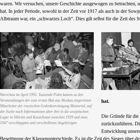
waren. Wir versuchen, unsere Geschichte ausgewogen zu betrachten, u
hat. In jeder Periode, sowohl in der Zeit vor 1917 als auch in der Sowj
Albtraum war, ein „schwarzes Loch“. Dies gilt selbst für die Zeit des S
Warschau im April 1992. Tausende Polen kamen zu den
Veranstaltungen der zum ersten Mal aus Moskau angereisten
hat.
Mitarbeiter der russischen Gedenkvereinigung Memorial, auf
der Suche nach Informationen über ihre in die sowjetischen
Die Gründe für die
Lager in Sibirien und Kasachstan zwischen 1939 und etwa
1947 verschleppten und verschollenen Angehörigen.
zurückzuführen. Die
Entwicklung unseres
Beseitigung der Klassenunterschiede. Es ist die Zeit des Sieges über d