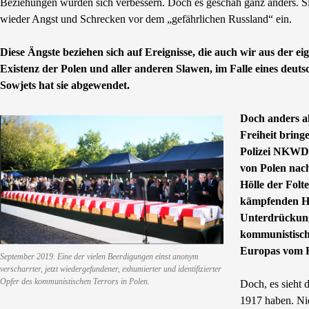
Beziehungen würden sich verbessern. Doch es geschah ganz anders. 
wieder Angst und Schrecken vor dem „gefährlichen Russland“ ein.
Diese Ängste beziehen sich auf Ereignisse, die auch wir aus der e
Existenz der Polen und aller anderen Slawen, im Falle eines deut
Sowjets hat sie abgewendet.
Doch anders al
Freiheit bringe
Polizei NKWD 
von Polen nach
Hölle der Folt
kämpfenden He
Unterdrückung
kommunistische
Europas vom H
September 2019. Eine der vielen Beerdigungen einst anonym
verscharrter, jetzt wiedergefundener, exhumierter und identifizierter
Opfer des kommunistischen Terrors in Polen.
Doch, es sieht 
1917 haben. Nie