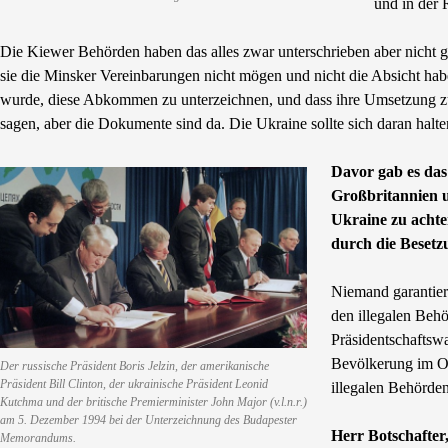
und in der 
Die Kiewer Behörden haben das alles zwar unterschrieben aber nicht gel
sie die Minsker Vereinbarungen nicht mögen und nicht die Absicht ha
wurde, diese Abkommen zu unterzeichnen, und dass ihre Umsetzung 
sagen, aber die Dokumente sind da. Die Ukraine sollte sich daran halte
Davor gab es da
Großbritannien un
Ukraine zu achte
durch die Besetz
Niemand garantier
den illegalen Beh
Präsidentschaftswa
Bevölkerung im Os
Der russische Präsident Boris Jelzin, der amerikanische
Präsident Bill Clinton, der ukrainische Präsident Leonid
illegalen Behörden
Kutchma und der britische Premierminister John Major (v.l.n.r.)
am 5. Dezember 1994 bei der Unterzeichnung des Budapester
Herr Botschafter,
Memorandums.