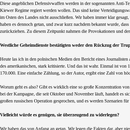
Diese angeblichen Defensivwaffen werden in der sogenannten Anti-Te
Kiewer Regime regiert werden wollen. Das sind keine Verteidigungsw
im Osten des Landes nicht ausschließen. Wir haben immer klar gesagt, 
haben es dennoch getan, und zwar kurz nachdem bekannt wurde, dass s
zurückziehen. Zu diesem Zeitpunkt nahmen die Provokationen und der 
Westliche Geheimdienste bestätigten weder den Rückzug der Trup
Heute las ich in den polnischen Medien den Bericht eines Journalisten a
des amerikanischen, stark kritisierte. Und das ist wahr. Einmal ist v
170.000. Eine einfache Zählung, so der Autor, ergibt eine Zahl von höc
Worum geht es also? Gibt es wirklich eine so große Konzentration von
bei der Kampagne, die seit Oktober und November läuft, handelt es sic
großen russischen Operation gesprochen, und es werden Szenarien fü
Vielleicht würde es genügen, sie überzeugend zu widerlegen?
Wir haben das von Anfang an getan. Wir legen die Fakten dar, aber ni