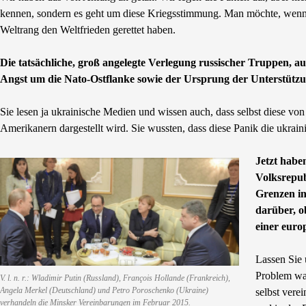
kennen, sondern es geht um diese Kriegsstimmung. Man möchte, wenn le
Weltrang den Weltfrieden gerettet haben.
Die tatsächliche, groß angelegte Verlegung russischer Truppen, 
Angst um die Nato-Ostflanke sowie der Ursprung der Unterstützung
Sie lesen ja ukrainische Medien und wissen auch, dass selbst diese vo
Amerikanern dargestellt wird. Sie wussten, dass diese Panik die ukrai
Jetzt habe
Volksrepub
Grenzen in
darüber, o
einer euro
Lassen Sie
Problem war
V. l. n. r.: Wladimir Putin (Russland), François Hollande (Frankreich),
Angela Merkel (Deutschland) und Petro Poroschenko (Ukraine)
selbst vere
verhandeln die Minsker Vereinbarungen im Februar 2015.