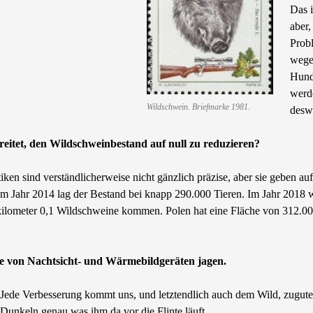
Das i
aber,
Prob
wege
Hunde
werde
Wildschwein. Briefmarke 1981.
desw
reitet, den Wildschweinbestand auf null zu reduzieren?
stiken sind verständlicherweise nicht gänzlich präzise, aber sie geben a
m Jahr 2014 lag der Bestand bei knapp 290.000 Tieren. Im Jahr 2018 
kilometer 0,1 Wildschweine kommen. Polen hat eine Fläche von 312.0
lfe von Nachtsicht- und Wärmebildgeräten jagen.
Jede Verbesserung kommt uns, und letztendlich auch dem Wild, zugute.
Dunkeln genau was ihm da vor die Flinte läuft.