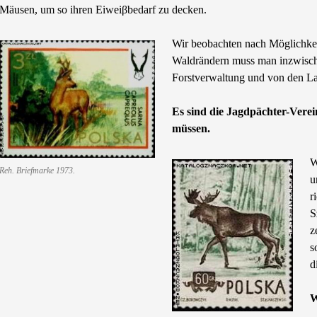
Mäusen, um so ihren Eiweiβbedarf zu decken.
Wir beobachten nach Möglichkeit
Waldrändern muss man inzwisch
Forstverwaltung und von den Lan
Es sind die Jagdpächter-Vere
müssen.
W
Reh. Briefmarke 1973.
u
r
S
z
s
d
W