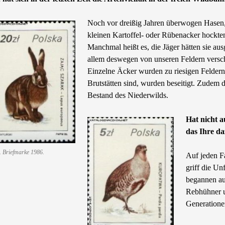
Noch vor dreißig Jahren überwogen Hasen,
kleinen Kartoffel- oder Rübenacker hockte
Manchmal heißt es, die Jäger hätten sie aus
allem deswegen von unseren Feldern versch
Einzelne Äcker wurden zu riesigen Feldern 
Brutstätten sind, wurden beseitigt. Zudem 
Bestand des Niederwilds.
Hat nicht 
das Ihre da
 Briefmarke 1986.
Auf jeden Fa
griff die U
begannen au
Rebhühner u
Generationen