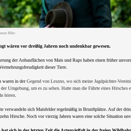
man Miler.
ingt wären vor dreißig Jahren noch undenkbar gewesen.
erung der Anbauflächen von Mais und Raps haben einen früher unvorst
 Vermehrungsfreudigkeit dieser Tiere.
n waren in der
Gegend von Leszno, wo sich meine Jagdpächter-Vereinig
der Umgebung, um es zu sehen. Hatte man die Fährte eines Hirsches ent
ln hören.
te verwandeln sich Maisfelder regelmäßig in Brunftplätze. Auf der dri
zehn Hirsche. Noch vor vierzig Jahren waren eine solche Situation unvo
 hat sich in der letzten Zeit die Artenvielfalt in der freien Wildba