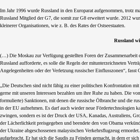
Im Jahr 1996 wurde Russland in den Europarat aufgenommen, trotz ma
Russland Mitglied der G7, die somit zur G8 erweitert wurde. 2012 wur
kleinerer Organisationen, wie z. B. des Rates der Ostseestaaten.
Russland wi
(…) Die Moskau zur Verfügung gestellten Foren der Zusammenarbeit di
Russland aufforderte, es solle die Regeln der mitunterzeichneten Vert
Angelegenheiten oder der Verletzung russischer Einflusszonen“, fasst
„Die Deutschen sind nicht fähig zu einer politischen Konfrontation mi
gerne mit unseren Interessen bezahlen um ihre Ruhe zu haben. Die von
formulierte) Sanktionen, mit denen die russische Ölbranche und die rus
in der EU aufnehmen. Es darf auch wieder neue Fördertechnologien ka
zwingen, sondern es ist der Druck der USA, Kanadas, Australiens, Gro
der Lächerlichkeit preisgegeben und beendete den von Obama verkünde
der Ukraine abgeschossenen malaysischen Verkehrsflugzeug ermordet. E
aufgebracht. Er hat sich die Saudis zu Feinden gemacht, in dem er sich a