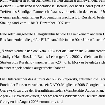
Rom, wurde er in einen Ständigen Partnerschaftsrat umgewandelt. Seine
● einen EU-Russland Kooperationsausschuss, der nach Bedarf (seit Apr
Treffen des Ständigen Partnerschaftsrates vorbereitet, in dem er u. a.
● einen parlamentarischen Kooperationsausschuss EU-Russland, beste
Sitzung fand vom 1. bis 3. Dezember 1997 statt.
Eine solch ausgebaute Dialogstruktur hat die EU mit keinem anderen 
Russland zudem die gröβte EU-Finanzhilfe in den 90er Jahren“, stellt G
„Ähnlich verhielt sich die Nato. 1994 rief die Allianz die »Partnersch
ständiger Nato-Russland-Rat ins Leben gerufen. 2002 verlieh man ihm 
Staaten plus Russland) waren es nun »20«, d. h. Moskau beteiligte sic
in einer Angelegenheit ausgearbeitet haben“.
Die Unterzeichner des Aufrufs der 65, so Grajewski, entstellen die Tats
Furcht der Russen verstehen, seit NATO-Mitglieder 2008 Georgien und 
Grajewski, „wurde der Heranführungsplan (Membership-Action-Plan, M
April 2008 zwar diskutiert, aber wegen des Widerstandes Deutschlands
Georgien im August 2008 ermunterte. (…)