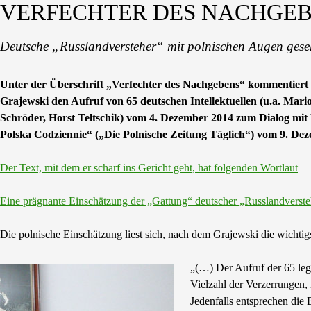
VERFECHTER DES NACHGE
Deutsche „Russlandversteher“ mit polnischen Augen gese
Unter der Überschrift „Verfechter des Nachgebens“ kommentiert d
Grajewski den Aufruf von 65 deutschen Intellektuellen (u.a. Mar
Schröder, Horst Teltschik) vom 4. Dezember 2014 zum Dialog mit 
Polska Codziennie“ („Die Polnische Zeitung Täglich“) vom 9. Dez
Der Text, mit dem er scharf ins Gericht geht, hat folgenden Wortlaut
Eine prägnante Einschätzung der „Gattung“ deutscher „Russlandverste
Die polnische Einschätzung liest sich, nach dem Grajewski die wichti
„(…) Der Aufruf der 65 legt
Vielzahl der Verzerrungen, 
Jedenfalls entsprechen die