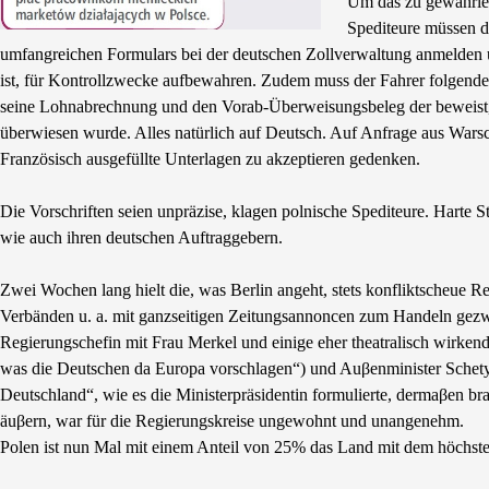
Um das zu gewährlei
Spediteure müssen de
umfangreichen Formulars bei der deutschen Zollverwaltung anmelden 
ist, für Kontrollzwecke aufbewahren. Zudem muss der Fahrer folgende 
seine Lohnabrechnung und den Vorab-Überweisungsbeleg der beweist, d
überwiesen wurde. Alles natürlich auf Deutsch. Auf Anfrage aus Warsc
Französisch ausgefüllte Unterlagen zu akzeptieren gedenken.
Die Vorschriften seien unpräzise, klagen polnische Spediteure. Harte 
wie auch ihren deutschen Auftraggebern.
Zwei Wochen lang hielt die, was Berlin angeht, stets konfliktscheue Re
Verbänden u. a. mit ganzseitigen Zeitungsannoncen zum Handeln gezw
Regierungschefin mit Frau Merkel und einige eher theatralisch wirken
was die Deutschen da Europa vorschlagen“) und Auβenminister Schetyn
Deutschland“, wie es die Ministerpräsidentin formulierte, dermaβen b
äuβern, war für die Regierungskreise ungewohnt und unangenehm.
Polen ist nun Mal mit einem Anteil von 25% das Land mit dem höchs