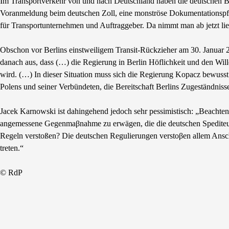
Im Transportverkehr von und nach Deutschland haben die deutschen B
Voranmeldung beim deutschen Zoll, eine monströse Dokumentationspfl
für Transportunternehmen und Auftraggeber. Da nimmt man ab jetzt lie
Obschon vor Berlins einstweiligem Transit-Rückzieher am 30. Januar 20
danach aus, dass (…) die Regierung in Berlin Höflichkeit und den Will
wird. (…) In dieser Situation muss sich die Regierung Kopacz bewus
Polens und seiner Verbündeten, die Bereitschaft Berlins Zugeständnisse
Jacek Karnowski ist dahingehend jedoch sehr pessimistisch: „Beachten
angemessene Gegenmaβnahme zu erwägen, die die deutschen Spediteur
Regeln verstoßen? Die deutschen Regulierungen verstoβen allem Ansche
treten.“
© RdP