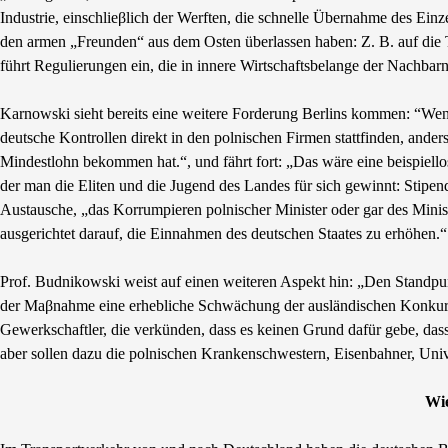
Industrie, einschlieβlich der Werften, die schnelle Übernahme des Einze
den armen „Freunden“ aus dem Osten überlassen haben: Z. B. auf die Tr
führt Regulierungen ein, die in innere Wirtschaftsbelange der Nachbarn
Karnowski sieht bereits eine weitere Forderung Berlins kommen: “Wen
deutsche Kontrollen direkt in den polnischen Firmen stattfinden, anders
Mindestlohn bekommen hat.“, und fährt fort: „Das wäre eine beispiell
der man die Eliten und die Jugend des Landes für sich gewinnt: Stipen
Austausche, „das Korrumpieren polnischer Minister oder gar des Ministe
ausgerichtet darauf, die Einnahmen des deutschen Staates zu erhöhen.“
Prof. Budnikowski weist auf einen weiteren Aspekt hin: „Den Standpun
der Maβnahme eine erhebliche Schwächung der ausländischen Konkurrenz
Gewerkschaftler, die verkünden, dass es keinen Grund dafür gebe, das
aber sollen dazu die polnischen Krankenschwestern, Eisenbahner, Univ
Wie