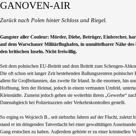
GANOVEN-AIR
Zurück nach Polen hinter Schloss und Riegel.
Gangster aller Couleur: Mörder, Diebe, Betrüger, Einbrecher, h
auf dem Warschauer Militärflughafen, in unmittelbarer Nähe de
den britischen Inseln. Nicht freiwillig.
Seit dem polnischen EU-Beitritt und dem Beitritt zum Schengen-Abk
Die oft schon seit langer Zeit bestehenden Ballungszentren polnischer
allem für Groβbritannien, das zweite für Irland. In die enormen, hin u
Hoffnung, fern der Heimat, jedoch in einem vertrauten Umfeld, unter
Kleinstädte. Zumeist jedoch gehen sie weiterhin ihrem „Gewerbe“ nac
Datenabgleich bei Polizeirazzien oder Verkehrskontrollen gestellt.
So erging es Wojciech B., seit siebzehn Jahren auf der Flucht, zuletzt 
stand er im dringenden Tatverdacht bei einer gewalttätigen Auseinan
Gang erstochen zu haben. Auβerdem gehörte er zu einer kriminellen V