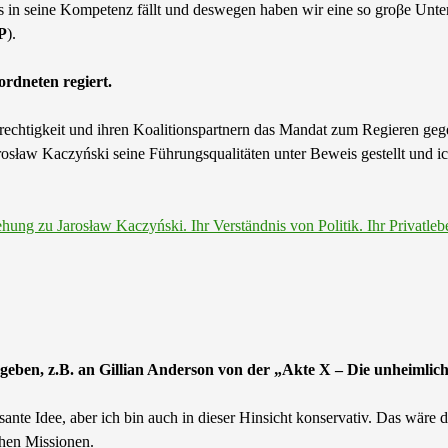
as in seine Kompetenz fällt und deswegen haben wir eine so groβe Unte
P
).
rdneten regiert.
echtigkeit und ihren Koalitionspartnern das Mandat zum Regieren gege
rosław Kaczyński seine Führungsqualitäten unter Beweis gestellt und ic
ung zu Jarosław Kaczyński. Ihr Verständnis von Politik. Ihr Privatleb
geben, z.B. an Gillian Anderson von der „Akte X – Die unheimlic
essante Idee, aber ich bin auch in dieser Hinsicht konservativ. Das wär
chen Missionen.