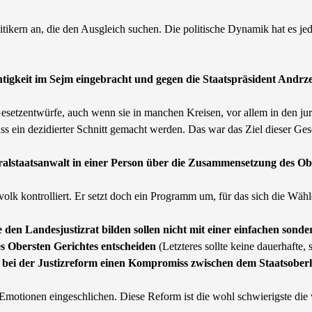
itikern an, die den Ausgleich suchen. Die politische Dynamik hat es j
tigkeit im Sejm eingebracht und gegen die Staatspräsident Andrz
Gesetzentwürfe, auch wenn sie in manchen Kreisen, vor allem in den jur
s ein dezidierter Schnitt gemacht werden. Das war das Ziel dieser Ges
ralstaatsanwalt in einer Person über die Zusammensetzung des Obe
lk kontrolliert. Er setzt doch ein Programm um, für das sich die Wäh
e den Landesjustizrat bilden sollen nicht mit einer einfachen son
s Obersten Gerichtes entscheiden
(Letzteres sollte keine dauerhafte
 bei der Justizreform einen Kompromiss zwischen dem Staatsober
e Emotionen eingeschlichen. Diese Reform ist die wohl schwierigste di