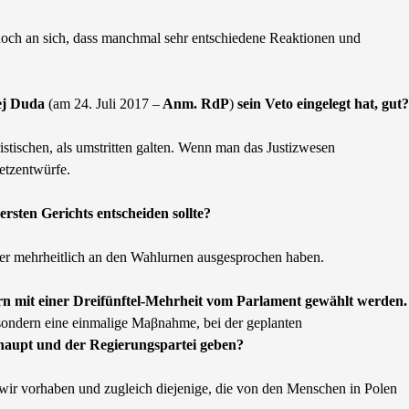
edoch an sich, dass manchmal sehr entschiedene Reaktionen und
ej Duda
(am 24. Juli 2017 –
Anm. RdP
)
sein Veto eingelegt hat, gut?
istischen, als umstritten galten. Wenn man das Justizwesen
etzentwürfe.
rsten Gerichts entscheiden sollte?
ler mehrheitlich an den Wahlurnen ausgesprochen haben.
dern mit einer Dreifünftel-Mehrheit vom Parlament gewählt werden.
, sondern eine einmalige Maβnahme, bei der geplanten
haupt und der Regierungspartei geben?
e wir vorhaben und zugleich diejenige, die von den Menschen in Polen