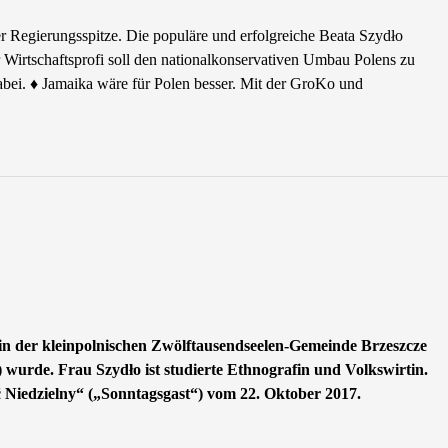
r Regierungsspitze. Die populäre und erfolgreiche Beata Szydło
r Wirtschaftsprofi soll den nationalkonservativen Umbau Polens zu
abei. ♦ Jamaika wäre für Polen besser. Mit der GroKo und
rin der kleinpolnischen Zwölftausendseelen-Gemeinde Brzeszcze
 wurde. Frau Szydło ist studierte Ethnografin und Volkswirtin.
ść Niedzielny“ („Sonntagsgast“) vom 22. Oktober 2017.