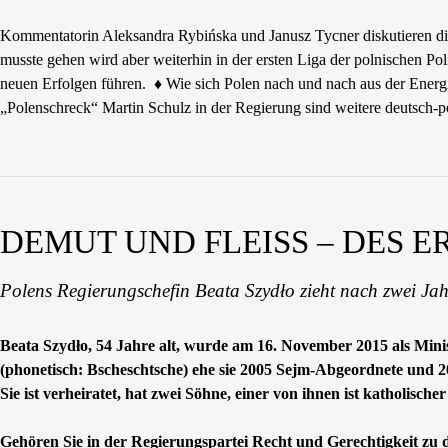
Kommentatorin Aleksandra Rybińska und Janusz Tycner diskutieren die 
musste gehen wird aber weiterhin in der ersten Liga der polnischen Po
neuen Erfolgen führen. ♦ Wie sich Polen nach und nach aus der Energi
„Polenschreck“ Martin Schulz in der Regierung sind weitere deutsch-
DEMUT UND FLEISS – DES E
Polens Regierungschefin Beata Szydło zieht nach zwei Jah
Beata Szydło, 54 Jahre alt, wurde am 16. November 2015 als Minis
(phonetisch: Bscheschtsche) ehe sie 2005 Sejm-Abgeordnete und 20
Sie ist verheiratet, hat zwei Söhne, einer von ihnen ist katholis
Gehören Sie in der Regierungspartei Recht und Gerechtigkeit zu