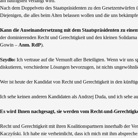
am häufigsten verlangt wird.
Nach dem Doppelveto des Staatspräsidenten zu den Gesetzentwürfen üb
Diejenigen, die alles beim Alten belassen wollen und die uns bekämpfen
Kann die Auseinandersetzung mit dem Staatspräsidenten zu einem
der dominierenden Recht und Gerechtigkeit und den kleinen Solidarna 
Gowin –
Anm. RdP
).
Szydło:
Ich vertraue auf die Vernunft aller Beteiligten. Wenn wir uns 
diskutieren, verschiedene Lösungen bevorzugen, ist nichts ungewöhnlic
Wer ist heute der Kandidat von Recht und Gerechtigkeit in den künfti
Ich sehe keinen anderen Kandidaten als Andrzej Duda, und ich sehe auc
Es wird Ihnen nachgesagt, sie werden vom Recht-und-Gerechtigkei
Recht und Gerechtigkeit mit ihren Koalitionspartnern innerhalb der Ver
Kaczyński. Ich habe nie verheimlicht, dass ich mich mit ihm abspreche.