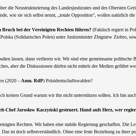
er die Neustrukturierung des Landesjustizrates und des Obersten Geri
de, wie sie sich selbst nennt, „totale Opposition“, wollen natürlich d
 Bruch bei der Vereinigten Rechten führen?
(Faktisch regiert in Po
Polska (Solidarisches Polen) unter Justizminister Zbigniew Ziobro, so
spalten lassen, dann verlieren wir. Wir sind eine gemeinsame politisch
hes, aber die Diskussionen dürfen nicht mittels der Medien geführt we
gen (2020 –
Anm. RdP
) Präsidentschaftswahlen?
h keinen Grund warum wir ihn nicht unterstützen sollten. Ich bin auch
t-Chef Jarosław Kaczyński gesteuert. Hand aufs Herz, wer regier
einigten Rechten. Wir haben eine stabile Regierung geschaffen. Die Lei
 Das ist doch selbstverständlich. Ohne eine feste Beziehung zu ihrer p