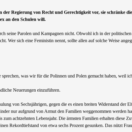
n der Regierung von Recht und Gerechtigkeit vor, sie schränke die
ex an den Schulen will.
durch seine Parolen und Kampagnen nicht. Obwohl ich in der politischen
scht. Wer sich eine Feministin nennt, sollte allen auf solche Weise ang
er sprechen, was wir für die Polinnen und Polen gemacht haben, weil ic
eundliche Neuerungen einzuführen.
ung von Sechsjährigen, gegen die es einen breiten Widerstand der Elte
ss Kinder nur aufgrund von Armut den Familien weggenommen werden hab
 bis zum achtzehnten Lebensjahr. Die ärmsten Familien erhalten diese 
f einen Rekordtiefstand von etwa sechs Prozent gesunken. Das nützt Fr