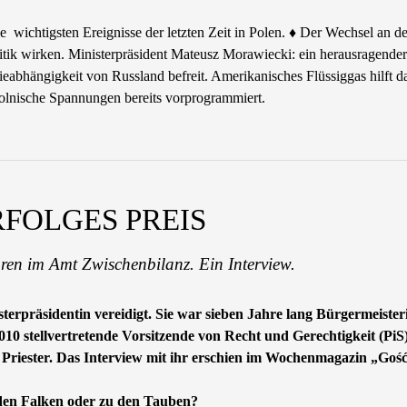
wichtigsten Ereignisse der letzten Zeit in Polen. ♦ Der Wechsel an de
litik wirken. Ministerpräsident Mateusz Morawiecki: ein herausragende
eabhängigkeit von Russland befreit. Amerikanisches Flüssiggas hilft d
polnische Spannungen bereits vorprogrammiert.
RFOLGES PREIS
ren im Amt Zwischenbilanz. Ein Interview.
terpräsidentin vereidigt. Sie war sieben Jahre lang Bürgermeiste
10 stellvertretende Vorsitzende von Recht und Gerechtigkeit (PiS)
cher Priester. Das Interview mit ihr erschien im Wochenmagazin „Go
 den Falken oder zu den Tauben?