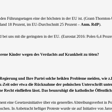
in den Führungsetagen eine der höchsten in der EU ist. (Grant-Thornt
chland 18 Prozent, im EU-Durchschnitt 25 Prozent –
Anm. RdP
).
i uns mit die geringsten in der EU. (Eurostat 2016: Polen 6,4 Proze
borene Kinder wegen des Verdachts auf Krankheit zu töten?
Regierung und Ihre Partei solche heiklen Probleme meiden, wie z
sk-Zeit oder etwa die Rücknahme der polnischen Unterschrift unt
e Recht einfließen lässt. Das beunruhigt die katholische Öffentlich
nt eine Gesetzesinitiative über ein generelles Abtreibungsverbot in Po
chen. In Anbetracht heftiger Proteste wurde sie auf Initiative von Jar