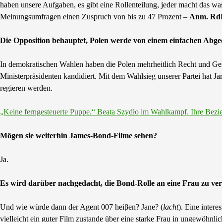
haben unsere Aufgaben, es gibt eine Rollenteilung, jeder macht das w
Meinungsumfragen einen Zuspruch von bis zu 47 Prozent –
Anm. Rd
Die Opposition behauptet, Polen werde von einem einfachen Abgeo
In demokratischen Wahlen haben die Polen mehrheitlich Recht und Ger
Ministerpräsidenten kandidiert. Mit dem Wahlsieg unserer Partei hat Ja
regieren werden.
„Keine ferngesteuerte Puppe.“ Beata Szydło im Wahlkampf. Ihre Bezieh
Mögen sie weiterhin James-Bond-Filme sehen?
Ja.
Es wird darüber nachgedacht, die Bond-Rolle an eine Frau zu ver
Und wie würde dann der Agent 007 heiβen? Jane? (
lacht
). Eine inter
vielleicht ein guter Film zustande über eine starke Frau in ungewöhnli