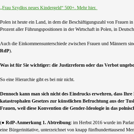
„Frau Szydłos neues Kindergeld“ 500+. Mehr hier.
Polen ist heute ein Land, in dem die Beschäftigungszahl von Frauen 
Prozent aller Führungspositionen in der Wirtschaft in Polen, in Deuts
Auch die Einkommensunterschiede zwischen Frauen und Männern sind be
RdP
).
Was ist für Sie wichtiger: die Justizreform oder das Verbot unge
So eine Hierarchie gibt es bei mir nicht.
Dennoch kann man sich nicht des Eindrucks erwehren, dass Ihre 
katastrophalen Gesetzes zur künstlichen Befruchtung aus der Tu
Frauen, weil diese Konvention die Gender-Ideologie in das polnisch
(●
RdP-Anmerkung 1. Abtreibung
: im Herbst 2016 wurde im Parlame
eine Bürgerinitiative, unterzeichnet von knapp fünfhunderttausend Mens