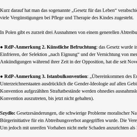
Kurz darauf hat man das sogenannte „Gesetz für das Leben“ verabschie
viele Vergünstigungen bei Pflege und Therapie des Kindes zugesteht.
In Polen gibt es zurzeit drei Ausnahmen von einem generellen Abtrei
●
RdP-Anmerkung 2. Künstliche Befruchtung
: das Gesetz wurde i
Einfrieren, der Selektion „nach Eignung“ und der Vernichtung von m
Ankündigungen während ihrer Zeit in der Opposition, hat die seit Nov
●
RdP-Anmerkung 3. Istanbulkonvention
: „Übereinkommen des Eu
Unterzeichnerstaaten ausdrücklich die Gender-Ideologie auf allen Gebi
Konvention aufgezählten Straftatbestände werden ohnedies ausnahmslos
Konvention auszutreten, bis jetzt nicht gehalten).
Szydło:
Gesetzesänderungen, die schwierige Probleme moralischer Natur 
Bürgerinitiative für ein Abtreibungsverbot angegriffen wurde. Die Verei
Um jedoch mit unreifen Vorhaben nicht mehr Schaden anzurichten als 