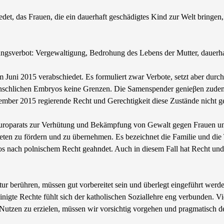
det, das Frauen, die ein dauerhaft geschädigtes Kind zur Welt bringen
bungsverbot: Vergewaltigung, Bedrohung des Lebens der Mutter, dauer
m Juni 2015 verabschiedet. Es formuliert zwar Verbote, setzt aber dur
enschlichen Embryos keine Grenzen. Die Samenspender genieβen zudem
ember 2015 regierende Recht und Gerechtigkeit diese Zustände nicht g
roparats zur Verhütung und Bekämpfung von Gewalt gegen Frauen und
eten zu fördern und zu übernehmen. Es bezeichnet die Familie und die T
 nach polnischem Recht geahndet. Auch in diesem Fall hat Recht und G
berühren, müssen gut vorbereitet sein und überlegt eingeführt werden.
nigte Rechte fühlt sich der katholischen Soziallehre eng verbunden. Vie
Nutzen zu erzielen, müssen wir vorsichtig vorgehen und pragmatisch d