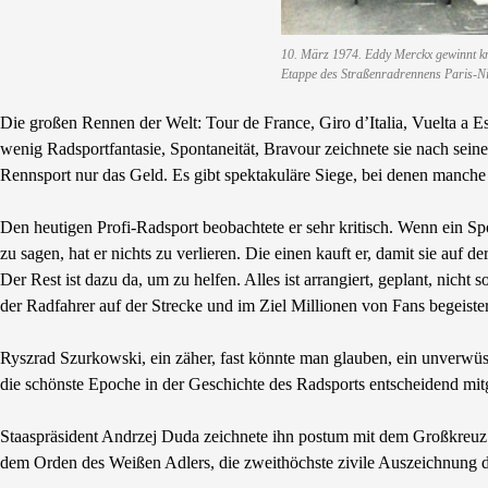
10. März 1974. Eddy Merckx gewinnt knap
Etappe des Straßenradrennens Paris-N
Die großen Rennen der Welt: Tour de France, Giro d’Italia, Vuelta a 
wenig Radsportfantasie, Spontaneität, Bravour zeichnete sie nach sein
Rennsport nur das Geld. Es gibt spektakuläre Siege, bei denen manche
Den heutigen Profi-Radsport beobachtete er sehr kritisch. Wenn ein Sp
zu sagen, hat er nichts zu verlieren. Die einen kauft er, damit sie auf
Der Rest ist dazu da, um zu helfen. Alles ist arrangiert, geplant, nich
der Radfahrer auf der Strecke und im Ziel Millionen von Fans begeister
Ryszrad Szurkowski, ein zäher, fast könnte man glauben, ein unverwüs
die schönste Epoche in der Geschichte des Radsports entscheidend mitg
Staaspräsident Andrzej Duda zeichnete ihn postum mit dem Großkreuz d
dem Orden des Weißen Adlers, die zweithöchste zivile Auszeichnung d