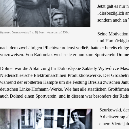
Jetzt galt es nur
„diesbezüglich an
sondern auch an
Ryszard Szurkowski (l. i. B) beim Wehrdienst 1965
Seine Motivation,
und Hartnäckigke
nach dem zweijährigen Pflichtwehrdienst verließ, hatte er bereits einige
vorzuweisen. Von Radomiak wechselte er nun zum Sportverein Dolmel
Dolmel war die Abkürzung für Dolnośląskie Zakłady Wytwórcze Masz
Niederschlesische Elektromaschinen-Produktionswerke. Der Großbetri
während der erbitterten Kämpfe um die Festung Breslau zwischen Janu
deutschen Linke-Hofmann-Werke. Wie fast alle staatlichen Großfirme
auch Dolmel einen Sportverein, und in diesem war besonders der Radspo
Szurkowski, der
Arbeitsvertrag a
einem Viertelja