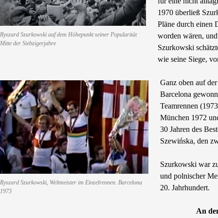
für eine nicht allt
1970 überließ Szu
Pläne durch einen 
Ryszard Szurkowski auf dem Höhepunkt seiner Popularität
worden wären, und 
Mitte der Siebzigerjahre
Szurkowski schätz
wie seine Siege, vo
Ganz oben auf der 
Barcelona gewonnen
Teamrennen (1973 
München 1972 und 
30 Jahren des Best
Szewińska, den zwe
Szurkowski war zu
und polnischer Mei
Ryszard Szurkowski, Weltmeister im Einzelrennen. Barcelona
20. Jahrhundert.
1973
An den