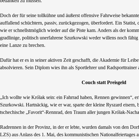
bedanken zu müssen.
Doch der für seine tollkühne und äußerst offensive Fahrweise bekannte
auffallend schüchtern, passiv, zurückgezogen, überfordert. Ein Statist, 
wie er schnellstmöglich wieder auf die Piste kam. Anders als der komm
gradlinige, politisch unerfahrene Szurkowski weder willens noch fäh
eine Lanze zu brechen.
Dafür hat er es in seiner aktiven Zeit geschafft, die Akademie für Lei
absolvieren. Sein Diplom wies ihn als Sportlehrer und Radsporttrainer 
Couch statt Preisgeld
„Ich wollte wie Królak sein: ein Fahrrad haben, Rennen gewinnen“, eri
Szurkowski. Hartnäckig, wie er war, sparte der kleine Ryszard eisern, b
tschechische „Favorit“-Rennrad, den Traum aller jungen Królak-Nachah
Radrennen in der Provinz, in der er lebte, wurden damals von den Dor
LZS) aus Anlass des 1. Mai, des kommunistischen Nationalfeiertages a