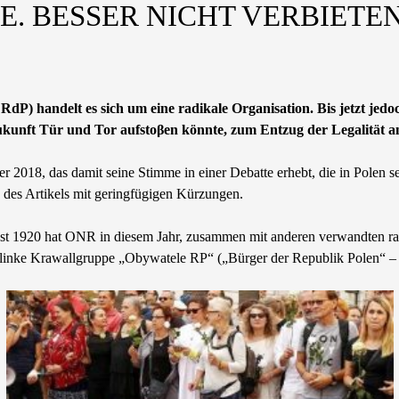
. BESSER NICHT VERBIETE
dP) handelt es sich um eine radikale Organisation. Bis jetzt jed
 Zukunft Tür und Tor aufstoβen könnte, zum Entzug der Legalitä
018, das damit seine Stimme in einer Debatte erhebt, die in Polen se
es Artikels mit geringfügigen Kürzungen.
st 1920 hat ONR in diesem Jahr, zusammen mit anderen verwandten rad
inke Krawallgruppe „Obywatele RP“ („Bürger der Republik Polen“ – A