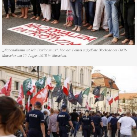
„Nationalismus ist kein Patriotismus“. Von der Polizei aufgelöste Blockade des ONR-
Marsches am 15. August 2018 in Warschau.