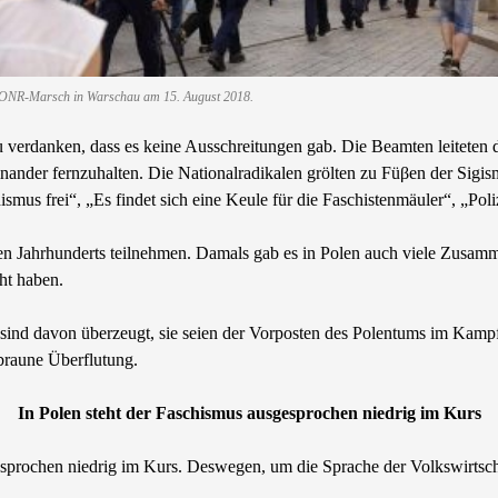
ONR-Marsch in Warschau am 15. August 2018.
 verdanken, dass es keine Ausschreitungen gab. Die Beamten leiteten di
inander fernzuhalten. Die Nationalradikalen grölten zu Füβen der Sigi
us frei“, „Es findet sich eine Keule für die Faschistenmäuler“, „Poliz
etzten Jahrhunderts teilnehmen. Damals gab es in Polen auch viele Zus
ht haben.
 sind davon überzeugt, sie seien der Vorposten des Polentums im Kamp
 braune Überflutung.
In Polen steht der Faschismus ausgesprochen niedrig im Kurs
esprochen niedrig im Kurs. Deswegen, um die Sprache der Volkswirtsc