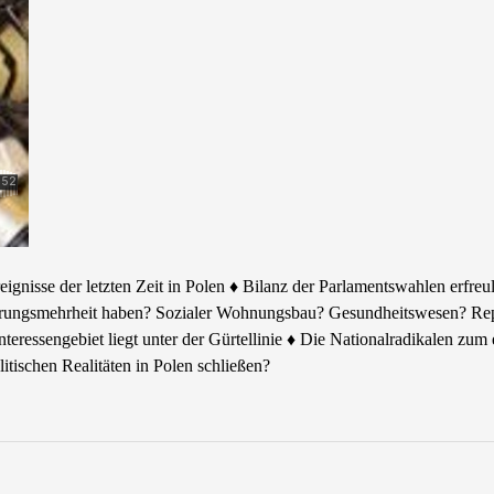
gnisse der letzten Zeit in Polen ♦ Bilanz der Parlamentswahlen erfreuli
erungsmehrheit haben? Sozialer Wohnungsbau? Gesundheitswesen? Repo
nteressengebiet liegt unter der Gürtellinie ♦ Die Nationalradikalen zu
itischen Realitäten in Polen schließen?