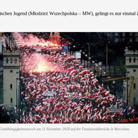
chen Jugend (Młodzież Wszechpolska – MW), gelingt es nur einmal im J
Unabhängigkeitsmarsch am 11.November 2018 auf der Poniatowskibrücke in Warschau.