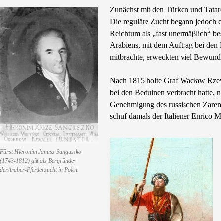
Zunächst mit den Türken und Tataren
Die reguläre Zucht begann jedoch e
Reichtum als „fast unermäβlich“ be
Arabiens, mit dem Auftrag bei den 
mitbrachte, erweckten viel Bewund
Nach 1815 holte Graf Wacław Rzewus
bei den Beduinen verbracht hatte, 
Genehmigung des russischen Zaren, 
schuf damals der Italiener Enrico M
Fürst Hieronim Janusz Sanguszko
(1743-1812) gilt als Bergründer
derAraber-Pferderzucht in Polen.