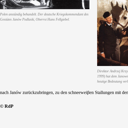
Polen anständig behandelt. Der deutsche Kriegskommendant des
Gestütes Janów Podlaski, Oberrst Hans Fellgiebel.
Direktor Andrzej Krzy
1999) hat dem Janower
heutige Bedeutung verl
nach Janów zurückzubringen, zu den schneeweiβen Stallungen mit de
© RdP