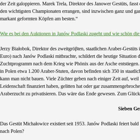
der Zeit galoppieren. Marek Trela, Direktor des Janower Gestüts, fasst
den wichtigsten Championaten errangen, sind inzwischen ganz und gar o
markant geformten Köpfen am besten.“
Wie es bei den Auktionen in Janów Podlaski zugeht und wie schön die P
Jerzy Białobok, Direktor des zweitgröβten, staatlichen Araber-Gestüts 
Euro) nach Janów Podlaski mitbrachte, schildert die heutige Situatio
Zuchtprogramm nach dem Krieg wie Phönix aus der Asche entstiegen. Au
in Polen etwa 1.200 Araber-Stuten, davon befinden sich 350 in staatlic
kann man nicht bauen. Viele Züchter geben nach einiger Zeit auf, weil
Leidenschaft finanziert haben, gelitten hat oder gar zusammengebrochen
Araberzucht zu privatisieren. Das wäre das Ende gewesen. Zum Glück
Sieben Ge
Das Gestüt Michałowice existiert seit 1953. Janów Podlaski feiert bal
nach Polen?