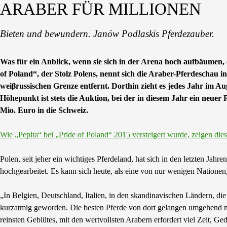
ARABER FÜR MILLIONEN
Bieten und bewundern. Janów Podlaskis Pferdezauber.
Was für ein Anblick, wenn sie sich in der Arena hoch aufbäume
of Poland“, der Stolz Polens, nennt sich die Araber-Pferdeschau 
weiβrussischen Grenze entfernt. Dorthin zieht es jedes Jahr im A
Höhepunkt ist stets die Auktion, bei der in diesem Jahr ein neuer 
Mio. Euro in die Schweiz.
Wie „Pepita“ bei „Pride of Poland“ 2015 versteigert wurde, zeigen d
Polen, seit jeher ein wichtiges Pferdeland, hat sich in den letzten Ja
hochgearbeitet. Es kann sich heute, als eine von nur wenigen Natione
„In Belgien, Deutschland, Italien, in den skandinavischen Ländern, die 
kurzatmig geworden. Die besten Pferde von dort gelangen umgehend na
reinsten Geblütes, mit den wertvollsten Arabern erfordert viel Zeit, G