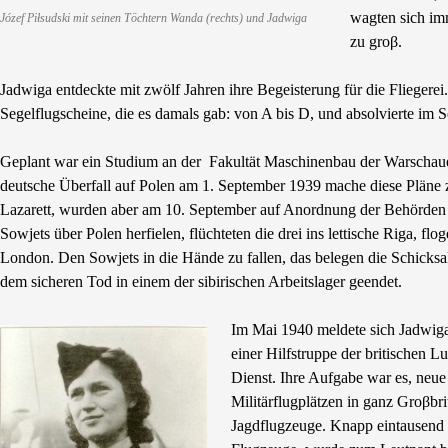
wagten sich im
Józef Piłsudski mit seinen Töchtern Wanda (rechts) und Jadwiga
zu groβ.
Jadwiga entdeckte mit zwölf Jahren ihre Begeisterung für die Fliegerei.
Segelflugscheine, die es damals gab: von A bis D, und absolvierte im
Geplant war ein Studium an der Fakultät Maschinenbau der Warschau
deutsche Überfall auf Polen am 1. September 1939 mache diese Pläne 
Lazarett, wurden aber am 10. September auf Anordnung der Behörden 
Sowjets über Polen herfielen, flüchteten die drei ins lettische Riga, 
London. Den Sowjets in die Hände zu fallen, das belegen die Schicksal
dem sicheren Tod in einem der sibirischen Arbeitslager geendet.
Im Mai 1940 meldete sich Jadwiga
einer Hilfstruppe der britischen Lu
Dienst. Ihre Aufgabe war es, neu
Militärflugplätzen in ganz Groβbr
Jagdflugzeuge. Knapp eintausend 