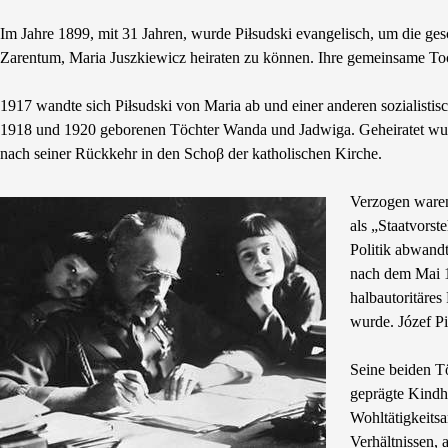
Im Jahre 1899, mit 31 Jahren, wurde Piłsudski evangelisch, um die ges
Zarentum, Maria Juszkiewicz heiraten zu können. Ihre gemeinsame To
1917 wandte sich Piłsudski von Maria ab und einer anderen sozialisti
1918 und 1920 geborenen Töchter Wanda und Jadwiga. Geheiratet wurd
nach seiner Rückkehr in den Schoβ der katholischen Kirche.
Verzogen waren
als „Staatvorst
Politik abwand
nach dem Mai 19
halbautoritäres
wurde. Józef Pi
Seine beiden Tö
geprägte Kindhe
Wohltätigkeits
Verhältnissen, 