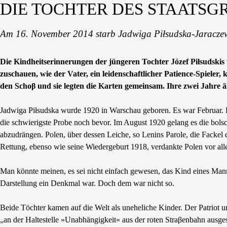
DIE TOCHTER DES STAATS
Am 16. November 2014 starb Jadwiga Piłsudska-Jaracze
Die Kindheitserinnerungen der jüngeren Tochter Józef Piłsudskis
zuschauen, wie der Vater, ein leidenschaftlicher Patience-Spieler
den Schoβ und sie legten die Karten gemeinsam. Ihre zwei Jahre ä
Jadwiga Piłsudska wurde 1920 in Warschau geboren. Es war Februar. D
die schwierigste Probe noch bevor. Im August 1920 gelang es die bols
abzudrängen. Polen, über dessen Leiche, so Lenins Parole, die Fackel 
Rettung, ebenso wie seine Wiedergeburt 1918, verdankte Polen vor all
Man könnte meinen, es sei nicht einfach gewesen, das Kind eines Man
Darstellung ein Denkmal war. Doch dem war nicht so.
Beide Töchter kamen auf die Welt als uneheliche Kinder. Der Patriot und
„an der Haltestelle »Unabhängigkeit« aus der roten Straβenbahn ausges