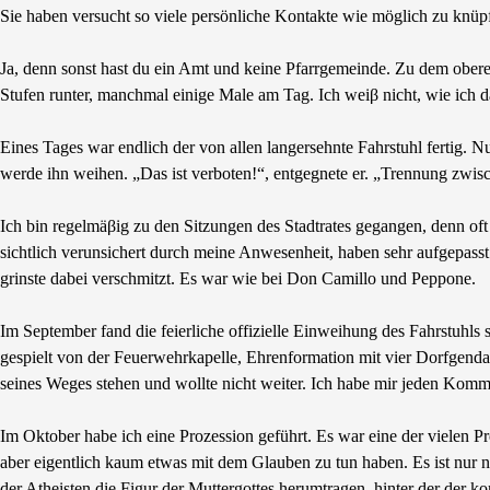
Sie haben versucht so viele persönliche Kontakte wie möglich zu knüp
Ja, denn sonst hast du ein Amt und keine Pfarrgemeinde. Zu dem oberen
Stufen runter, manchmal einige Male am Tag. Ich weiβ nicht, wie ich 
Eines Tages war endlich der von allen langersehnte Fahrstuhl fertig. N
werde ihn weihen. „Das ist verboten!“, entgegnete er. „Trennung zwis
Ich bin regelmäβig zu den Sitzungen des Stadtrates gegangen, denn of
sichtlich verunsichert durch meine Anwesenheit, haben sehr aufgepas
grinste dabei verschmitzt. Es war wie bei Don Camillo und Peppone.
Im September fand die feierliche offizielle Einweihung des Fahrstuhls 
gespielt von der Feuerwehrkapelle, Ehrenformation mit vier Dorfgendar
seines Weges stehen und wollte nicht weiter. Ich habe mir jeden Komm
Im Oktober habe ich eine Prozession geführt. Es war eine der vielen Pr
aber eigentlich kaum etwas mit dem Glauben zu tun haben. Es ist nur noc
der Atheisten die Figur der Muttergottes herumtragen, hinter der der k