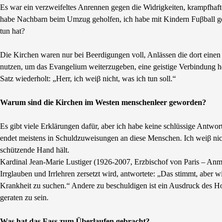
Es war ein verzweifeltes Anrennen gegen die Widrigkeiten, krampfhaft
habe Nachbarn beim Umzug geholfen, ich habe mit Kindern Fuβball ges
tun hat?
Die Kirchen waren nur bei Beerdigungen voll, Anlässen die dort einen m
nutzen, um das Evangelium weiterzugeben, eine geistige Verbindung he
Satz wiederholt: „Herr, ich weiβ nicht, was ich tun soll.“
Warum sind die Kirchen im Westen menschenleer geworden?
Es gibt viele Erklärungen dafür, aber ich habe keine schlüssige Antwo
endet meistens in Schuldzuweisungen an diese Menschen. Ich weiβ nich
schützende Hand hält.
Kardinal Jean-Marie Lustiger (1926-2007, Erzbischof von Paris – Anm.
Irrglauben und Irrlehren zersetzt wird, antwortete: „Das stimmt, aber 
Krankheit zu suchen.“ Andere zu beschuldigen ist ein Ausdruck des Hoc
geraten zu sein.
Was hat das Fass zum Überlaufen gebracht?