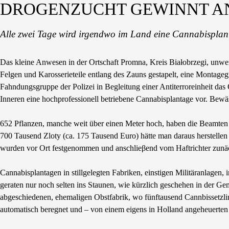
DROGENZUCHT GEWINNT A
Alle zwei Tage wird irgendwo im Land eine Cannabispla
Das kleine Anwesen in der Ortschaft Promna, Kreis Białobrzegi, unwei
Felgen und Karosserieteile entlang des Zauns gestapelt, eine Montagegr
Fahndungsgruppe der Polizei in Begleitung einer Antiterroreinheit das
Inneren eine hochprofessionell betriebene Cannabisplantage vor. Bew
652 Pflanzen, manche weit über einen Meter hoch, haben die Beamten
700 Tausend Zloty (ca. 175 Tausend Euro) hätte man daraus herstellen 
wurden vor Ort festgenommen und anschlieβend vom Haftrichter zunäch
Cannabisplantagen in stillgelegten Fabriken, einstigen Militäranlagen,
geraten nur noch selten ins Staunen, wie kürzlich geschehen in der Gem
abgeschiedenen, ehemaligen Obstfabrik, wo fünftausend Cannbissetzlinge 
automatisch beregnet und – von einem eigens in Holland angeheuerten