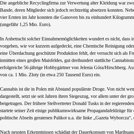
Die angebliche Recyclingfirma zur Verwertung alter Kleidung war zwei J
Bande, deren Mitglieder sich jedoch rechtzeitig absetzen konnten. Neb
vier Ernten im Jahr konnten die Ganoven bis zu einhundert Kilogramm
(ungefähr 1,25 Mio. Euro).
In Anbetracht solcher Einnahmemöglichkeiten wundert es nicht, dass 
vorgeben, wie vor kurzem aufgedeckt, eine Chemische Reinigung oder g
eine Überdachung geschützte Produktion fehlt, der versucht sich als Fr
inmitten eines groβen Maisfeldes, gut dreihundert stattliche Cannabis
erfolgreiche 56-jährige Hobbygärtner von Jelenia Góra/Hirschberg. A
von ca. 1 Mio. Zloty (in etwa 250 Tausend Euro) ein.
Cannabis ist die in Polen mit Abstand populärste Droge. Von nicht we
dargestellt, setzt sie seit Jahren ihren Siegeszug, vor allem unter der 
beigetragen. Der frühere Stellvertreter Donald Tusks in der regierende
startete seiner Zeit einige publikumswirksame Propagandafeldzüge für 
politische Abseits geratenen Palikot u.a. die linke „Gazeta Wyborcza“
Nach neusten Erkenntnissen schädigt der Dauerkonsum von Marihuana