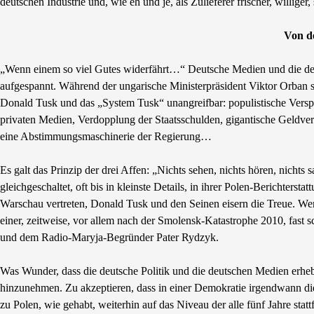
deutschen Industrie und, wie eh und je, als Zulieferer frischer, williger
Von d
„Wenn einem so viel Gutes widerfährt…“ Deutsche Medien und die deut
aufgespannt. Während der ungarische Ministerpräsident Viktor Orban
Donald Tusk und das „System Tusk“ unangreifbar: populistische Versp
privaten Medien, Verdopplung der Staatsschulden, gigantische Geldv
eine Abstimmungsmaschinerie der Regierung…
Es galt das Prinzip der drei Affen: „Nichts sehen, nichts hören, nich
gleichgeschaltet, oft bis in kleinste Details, in ihrer Polen-Berichter
Warschau vertreten, Donald Tusk und den Seinen eisern die Treue. W
einer, zeitweise, vor allem nach der Smolensk-Katastrophe 2010, fast 
und dem Radio-Maryja-Begründer Pater Rydzyk.
Was Wunder, dass die deutsche Politik und die deutschen Medien erhe
hinzunehmen. Zu akzeptieren, dass in einer Demokratie irgendwann d
zu Polen, wie gehabt, weiterhin auf das Niveau der alle fünf Jahre sta