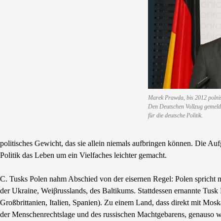
Marek Prawda, bis 2012 polnisc
Den Deutschen Vollzug gemeld
für die deutsche Politik.
politisches Gewicht, das sie allein niemals aufbringen können. Die A
Politik das Leben um ein Vielfaches leichter gemacht.
C. Tusks Polen nahm Abschied von der eisernen Regel: Polen spricht m
der Ukraine, Weiβrusslands, des Baltikums. Stattdessen ernannte Tus
Großbrittanien, Italien, Spanien). Zu einem Land, dass direkt mit Mos
der Menschenrechtslage und des russischen Machtgebarens, genauso wi