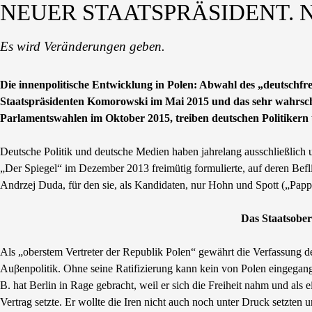
NEUER STAATSPRÄSIDENT. 
Es wird Veränderungen geben.
Die innenpolitische Entwicklung in Polen: Abwahl des „deutschfr
Staatspräsidenten Komorowski im Mai 2015 und das sehr wahrsche
Parlamentswahlen im Oktober 2015, treiben deutschen Politikern un
Deutsche Politik und deutsche Medien haben jahrelang ausschließlich u
„Der Spiegel“ im Dezember 2013 freimütig formulierte, auf deren Befli
Andrzej Duda, für den sie, als Kandidaten, nur Hohn und Spott („Pap
Das Staatsober
Als „oberstem Vertreter der Republik Polen“ gewährt die Verfassung d
Auβenpolitik. Ohne seine Ratifizierung kann kein von Polen eingegang
B. hat Berlin in Rage gebracht, weil er sich die Freiheit nahm und als
Vertrag setzte. Er wollte die Iren nicht auch noch unter Druck setzten