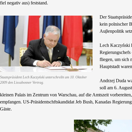
fiel negativ aus) feststand.
Der Staatspräsid
kein polnischer 
Auβenpolitik setz
Lech Kaczyński ha
Regierungschefs 
fliegen, um sich 
Hauptstadt waren
Staatspräsident Lech Kaczyński unterschreibt am 10. Oktober
Andrzej Duda war
2009 den Lissabonner Vertrag.
soll am 6. August
kleinen Palais im Zentrum von Warschau, auf die Amtszeit vorbereiten,
empfangen. US-Präsidentschftskandidat Jeb Bush, Kanadas Regierungsc
Gäste.