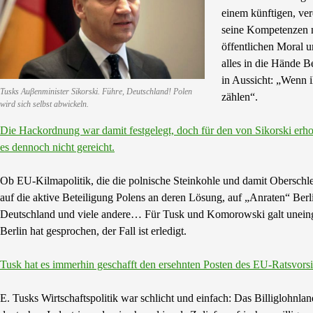
einem künftigen, ve
seine Kompetenzen nu
öffentlichen Moral 
alles in die Hände B
in Aussicht: „Wenn i
Tusks Auβenminister Sikorski. Führe, Deutschland! Polen
zählen“.
wird sich selbst abwickeln.
Die Hackordnung war damit festgelegt, doch für den von Sikorski erh
es dennoch nicht gereicht.
Ob EU-Kilmapolitik, die die polnische Steinkohle und damit Oberschlesie
auf die aktive Beteiligung Polens an deren Lösung, auf „Anraten“ Berl
Deutschland und viele andere… Für Tusk und Komorowski galt uneingesc
Berlin hat gesprochen, der Fall ist erledigt.
Tusk hat es immerhin geschafft den ersehnten Posten des EU-Ratsvor
E. Tusks Wirtschaftspolitik war schlicht und einfach: Das Billiglohnla