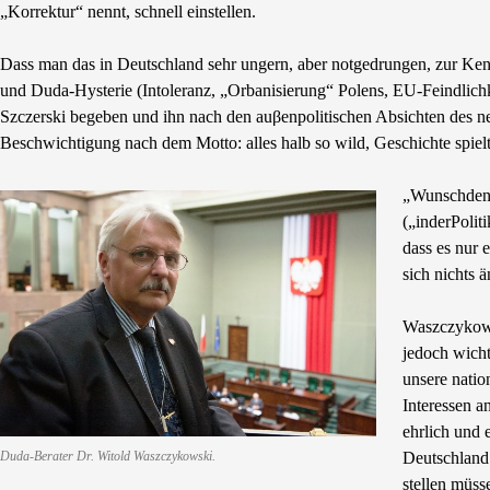
„Korrektur“ nennt, schnell einstellen.
Dass man das in Deutschland sehr ungern, aber notgedrungen, zur K
und Duda-Hysterie (Intoleranz, „Orbanisierung“ Polens, EU-Feindlichk
Szczerski begeben und ihn nach den auβenpolitischen Absichten des n
Beschwichtigung nach dem Motto: alles halb so wild, Geschichte spielt
„Wunschdenke
(„inderPolit
dass es nur 
sich nichts ä
Waszczykowsk
jedoch wicht
unsere nati
Interessen a
ehrlich und 
Deutschland 
Duda-Berater Dr. Witold Waszczykowski.
stellen müss