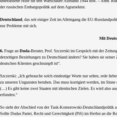
unterlassene Hilfe für den Warschauer Aufstand 1944 usw. – Anm. RdP
der russischen Embargopolitik auf dem Agrarsektor.
Deutschland
, das seit einiger Zeit im Alleingang die EU-Russlandpoli
nur Probleme mit sich.
Mit Deuts
6.
Frage an
Duda
-Berater, Prof. Szczerski im Gespräch mit der Zeitu
derzeitigen Beziehungen zu Deutschland ändern? Sie haben sie seiner Z
deutschen Klienten geschrumpft ist“.
Szczerski: „Ich gebrauche solch eindeutige Worte nur selten, rede li
zu unseren Ungunsten beruhen. Das muss korrigiert werden, im Sinne e
(…) Es gibt keine zwei Staaten mit identischen Zielen. Es wird also 
erfunden.“
So sieht der Abschied von der Tusk-Komorowski-Deutschlandpolitik au
Sollte Dudas Partei, Recht und Gerechtigkeit (PiS) im Herbst an die 