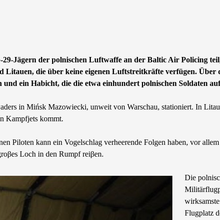
-29-Jägern der polnischen Luftwaffe an der Baltic Air Policing
 Litauen, die über keine eigenen Luftstreitkräfte verfügen. Über 
und ein Habicht, die die etwa einhundert polnischen Soldaten auf
ers in Mińsk Mazowiecki, unweit von Warschau, stationiert. In Litaue
nden Kampfjets kommt.
inen Piloten kann ein Vogelschlag verheerende Folgen haben, vor alle
groβes Loch in den Rumpf reiβen.
Die polnisc
Militärflug
wirksamste
Flugplatz 