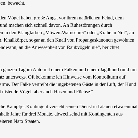
en, bewacht.
len Vögel haben groβe Angst vor ihrem natürlichen Feind, dem
 und machen sich schnell davon. An Ruhestörungen durch
ifen in den Klangfarben „Möwen-Warnschrei“ oder „Krähe in Not“, an
n, Knallkörper, sogar an den Knall von Propangaskanonen gewöhnen
gendwann, an die Anwesenheit von Raubvögeln nie“, berichtet
en ganzen Tag im Auto mit einem Falken und einem Jagdhund rund um
atz unterwegs. Oft bekomme ich Hinweise vom Kontrollturm auf
rme. Der Falke vertreibt die ungebetenen Gäste in der Luft, der Hund
t nistende Vögel, aber auch Hasen und Füchse.“
che Kampfjet-Kontingent versieht seinen Dienst in Litauen etwa einmal
nhalb Jahre für drei Monate, abwechselnd mit Kontingenten aus
iteren Nato-Staaten.