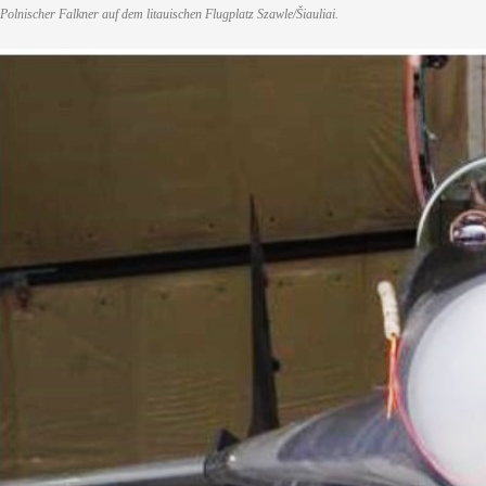
Polnischer Falkner auf dem litauischen Flugplatz Szawle/Šiauliai.