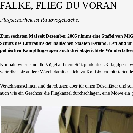
FALKE, FLIEG DU VORAN
Flugsicherheit ist Raubvögelsache.
Zum sechsten Mal seit Dezember 2005 nimmt eine Staffel von MiG
Schutz des Luftraums der baltischen Staaten Estland, Lettland und
polnischen Kampfflugzeugen auch drei abgerichtete Wanderfalken 
Normalerweise sind die Vögel auf dem Stützpunkt des 23. Jagdgeschwad
vertreiben sie andere Vögel, damit es nicht zu Kollisionen mit starte
Verkehrsmaschinen sind da robuster, aber für einen Düsenjäger und se
auch wie ein Geschoss die Flugkanzel durchschlagen, eine Möwe ein 