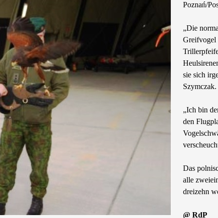
Poznań/Pos
„Die norma
Greifvogel
Trillerpfe
Heulsirene
sie sich ir
Szymczak.
„Ich bin d
den Flugpl
Vogelschwä
verscheuch
Das polnis
alle zweiei
dreizehn we
@ RdP