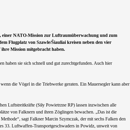
 teil, einer NATO-Mission zur Luftraumüberwachung und zum
dem Flugplatz von Szawle/Šiauliai kreisen neben den vier
 ihre Mission mitgebracht haben.
n haben sie sich schnell und gut zurechtgefunden. Auch hier
m wenn die Vögel in die Triebwerke geraten. Ein Mauersegler kann aber
hen Luftstreitkräfte (Siły Powietrzne RP) lassen inzwischen alle
plätze von Falknern und ihren Zöglingen bewachen. „Das ist die
 Methode“, sagt Falkner Marcin Szymczak, der mit sechs Falken den
des 33. Luftwaffen-Transportgeschwaders in Powidz, unweit von