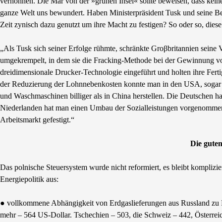
verhöhnen. Die Mär von der »grünen Insel« sollte beweisen, dass kei
ganze Welt uns bewundert. Haben Ministerpräsident Tusk und seine Bera
Zeit zynisch dazu genutzt um ihre Macht zu festigen? So oder so, diese
„Als Tusk sich seiner Erfolge rühmte, schränkte Groβbritannien sein
umgekrempelt, in dem sie die Fracking-Methode bei der Gewinnung 
dreidimensionale Drucker-Technologie eingeführt und holten ihre Fert
der Reduzierung der Lohnnebenkosten konnte man in den USA, sogar 
und Waschmaschinen billiger als in China herstellen. Die Deutschen hab
Niederlanden hat man einen Umbau der Sozialleistungen vorgenommen.
Arbeitsmarkt gefestigt.“
Die gute
Das polnische Steuersystem wurde nicht reformiert, es bleibt kompliziert
Energiepolitik aus:
● vollkommene Abhängigkeit von Erdgaslieferungen aus Russland zu 
mehr – 564 US-Dollar. Tschechien – 503, die Schweiz – 442, Österrei