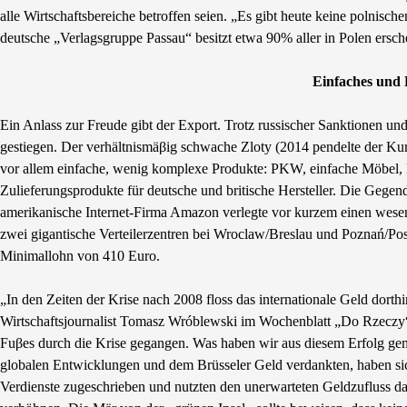
alle Wirtschaftsbereiche betroffen seien. „Es gibt heute keine polnis
deutsche „Verlagsgruppe Passau“ besitzt etwa 90% aller in Polen ersc
Einfaches und B
Ein Anlass zur Freude gibt der Export. Trotz russischer Sanktionen u
gestiegen. Der verhältnismäβig schwache Zloty (2014 pendelte der Kurs
vor allem einfache, wenig komplexe Produkte: PKW, einfache Möbel, H
Zulieferungsprodukte für deutsche und britische Hersteller. Die Gegen
amerikanische Internet-Firma Amazon verlegte vor kurzem einen wesen
zwei gigantische Verteilerzentren bei Wroclaw/Breslau und Poznań/Pos
Minimallohn von 410 Euro.
„In den Zeiten der Krise nach 2008 floss das internationale Geld dorthin
Wirtschaftsjournalist Tomasz Wróblewski im Wochenblatt „Do Rzeczy“
Fuβes durch die Krise gegangen. Was haben wir aus diesem Erfolg ge
globalen Entwicklungen und dem Brüsseler Geld verdankten, haben sic
Verdienste zugeschrieben und nutzten den unerwarteten Geldzufluss daz