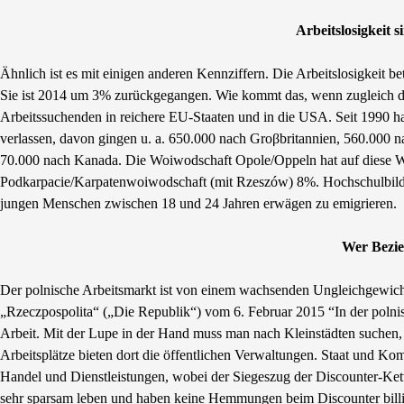
Arbeitslosigkeit 
Ähnlich ist es mit einigen anderen Kennziffern. Die Arbeitslosigkei
Sie ist 2014 um 3% zurückgegangen. Wie kommt das, wenn zugleich di
Arbeitssuchenden in reichere EU-Staaten und in die USA. Seit 1990 h
verlassen, davon gingen u. a. 650.000 nach Groβbritannien, 560.000 
70.000 nach Kanada. Die Woiwodschaft Opole/Oppeln hat auf diese We
Podkarpacie/Karpatenwoiwodschaft (mit Rzeszów) 8%. Hochschulbildu
jungen Menschen zwischen 18 und 24 Jahren erwägen zu emigrieren.
Wer Bezie
Der polnische Arbeitsmarkt ist von einem wachsenden Ungleichgewicht
„Rzeczpospolita“ („Die Republik“) vom 6. Februar 2015 “In der polnis
Arbeit. Mit der Lupe in der Hand muss man nach Kleinstädten suchen, i
Arbeitsplätze bieten dort die öffentlichen Verwaltungen. Staat und K
Handel und Dienstleistungen, wobei der Siegeszug der Discounter-Ke
sehr sparsam leben und haben keine Hemmungen beim Discounter bill