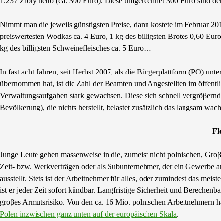
1.237 Zloty netto (ca. 300 Euro). Diese umgerechnet 300 Euro sind der
Nimmt man die jeweils günstigsten Preise, dann kostete im Februar 201
preiswertesten Wodkas ca. 4 Euro, 1 kg des billigsten Brotes 0,60 Euro
kg des billigsten Schweinefleisches ca. 5 Euro…
In fast acht Jahren, seit Herbst 2007, als die Bürgerplattform (PO) 
übernommen hat, ist die Zahl der Beamten und Angestellten im öffentli
Verwaltungsaufgaben stark gewachsen. Diese sich schnell vergröβernde
Bevölkerung), die nichts herstellt, belastet zusätzlich das langsam wac
Fl
Junge Leute gehen massenweise in die, zumeist nicht polnischen, Groβs
Zeit- bzw. Werkverträgen oder als Subunternehmer, der ein Gewerbe 
ausstellt. Stets ist der Arbeitnehmer für alles, oder zumindest das meis
ist er jeder Zeit sofort kündbar. Langfristige Sicherheit und Berechen
groβes Armutsrisiko. Von den ca. 16 Mio. polnischen Arbeitnehmern h
Polen inzwischen ganz unten auf der europäischen Skala
.