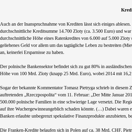
Kred
Auch an der Inanspruchnahme von Krediten lässt sich einiges ablesen. 
durchschnittliche Kreditsumme 14.700 Zloty (ca. 3.500 Euro) und war u
durchschnittliche Höhe eines Ratenkredites von 6.000 auf 5.000 Zloty (
geliehenes Geld vor allem um das tagtägliche Leben zu bestreiten (Mi
an, keinerlei Ersparnisse zu haben.
Der polnische Bankensektor befindet sich zu gut 80% in ausländische
Höhe von 100 Mrd. Zloty (knapp 25 Mrd. Euro), wobei 2014 mit 16,2
Sogar der bekannte Kommentator Tomasz Pietryga schrieb in diesem Z
auftretenden „Rzeczpospolita“ vom 11. Februar: „Der Mitte Januar 20
500.000 polnische Familien in eine schwierige Lage versetzt. Die Reg
auf ihre Wuchergewinneangeblich schaden könnte. (…) Dabei waren es d
Banken erlaubte unbegrenzt spekulative Finanzprodukte anzubieten, bei 
Die Franken-Kredite belaufen sich in Polen auf ca. 38 Mrd. CHF. Piet