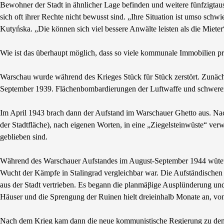
Bewohner der Stadt in ähnlicher Lage befinden und weitere fünfzigta
sich oft ihrer Rechte nicht bewusst sind. „Ihre Situation ist umso schw
Kutyńska. „Die können sich viel bessere Anwälte leisten als die Mieter
Wie ist das überhaupt möglich, dass so viele kommunale Immobilien pr
Warschau wurde während des Krieges Stück für Stück zerstört. Zunäch
September 1939. Flächenbombardierungen der Luftwaffe und schwerer A
Im April 1943 brach dann der Aufstand im Warschauer Ghetto aus. Na
der Stadtfläche), nach eigenen Worten, in eine „Ziegelsteinwüste“ verw
geblieben sind.
Während des Warschauer Aufstandes im August-September 1944 wüteten 
Wucht der Kämpfe in Stalingrad vergleichbar war. Die Aufständischen
aus der Stadt vertrieben. Es begann die planmäβige Ausplünderung un
Häuser und die Sprengung der Ruinen hielt dreieinhalb Monate an, von
Nach dem Krieg kam dann die neue kommunistische Regierung zu dem S