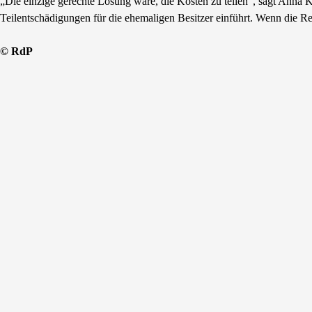
„Die einzige gerechte Lösung wäre, die Kosten zu teilen“, sagt Anna K
Teilentschädigungen für die ehemaligen Besitzer einführt. Wenn die Reg
© RdP