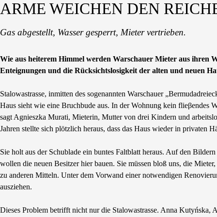
ARME WEICHEN DEN REICH
Gas abgestellt, Wasser gesperrt, Mieter vertrieben.
Wie aus heiterem Himmel werden Warschauer Mieter aus ihren W
Enteignungen und die Rücksichtslosigkeit der alten und neuen H
Stalowastrasse, inmitten des sogenannten Warschauer „Bermudadreieck
Haus sieht wie eine Bruchbude aus. In der Wohnung kein flieβendes Wa
sagt Agnieszka Murati, Mieterin, Mutter von drei Kindern und arbeitsl
Jahren stellte sich plötzlich heraus, dass das Haus wieder in privaten H
Sie holt aus der Schublade ein buntes Faltblatt heraus. Auf den Bilde
wollen die neuen Besitzer hier bauen. Sie müssen bloß uns, die Mieter,
zu anderen Mitteln. Unter dem Vorwand einer notwendigen Renovierung 
ausziehen.
Dieses Problem betrifft nicht nur die Stalowastrasse. Anna Kutyńska, A